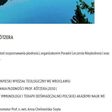
ÖTZERA
od rozpoznawania płodności, organizatorem Poradni Leczenia Niepłodności oraz
.
| PAPIESKI WYDZIAŁ TEOLOGICZNY WE WROCŁAWIU
ANIA PŁODNOŚCI PROF. RÖTZERA |2010 |
UT IMMUNOLOGII I TERAPII DOŚWIADCZALNEJ POLSKIEJ AKADEMII NAUK WE
promotor Prof. n. wet. Anna Chełmońska-Soyta