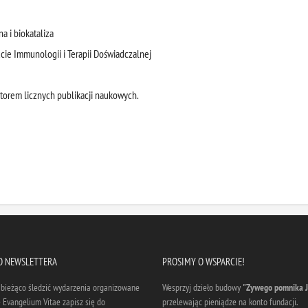
a i biokataliza
tucie Immunologii i Terapii Doświadczalnej
utorem licznych publikacji naukowych.
DO NEWSLETTERA
PROSIMY O WSPARCIE!
a bieżąco śledzić wydarzenia organizowane
Wesprzyj dzieło budowy
"Zywego pomnika J
 Evangelium Vitae zapisz się do
przelewając pieniądze na konto fundacji.