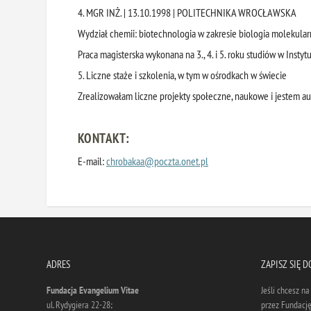
4. MGR INŻ. | 13.10.1998 | POLITECHNIKA WROCŁAWSKA
Wydział chemii: biotechnologia w zakresie biologia molekularn
Praca magisterska wykonana na 3., 4. i 5. roku studiów w Insty
5. Liczne staże i szkolenia, w tym w ośrodkach w świecie
Zrealizowałam liczne projekty społeczne, naukowe i jestem a
KONTAKT:
E-mail:
chrobakaa@poczta.onet.pl
ADRES
ZAPISZ SIĘ 
Fundacja Evangelium Vitae
Jeśli chcesz n
ul. Rydygiera 22-28;
przez Fundację