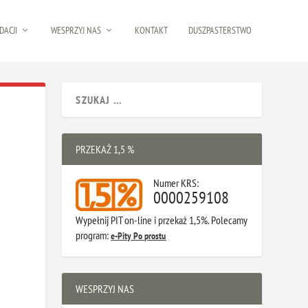
DACJI
WESPRZYJ NAS
KONTAKT
DUSZPASTERSTWO
PRZEKAŻ 1,5 %
Numer KRS:
0000259108
Wypełnij PIT on-line i przekaż 1,5%. Polecamy
program:
e-Pity Po prostu
WESPRZYJ NAS