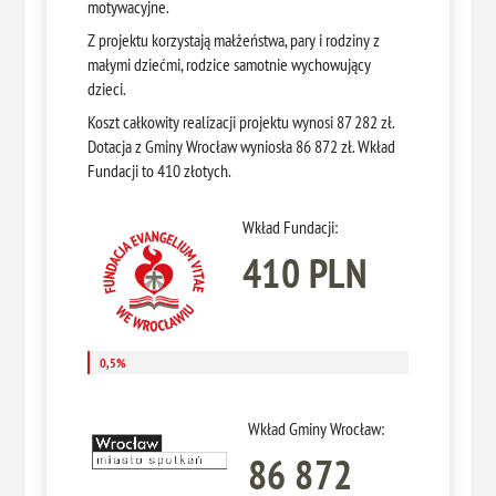
motywacyjne.
Z projektu korzystają małżeństwa, pary i rodziny z
małymi dziećmi, rodzice samotnie wychowujący
dzieci.
Koszt całkowity realizacji projektu wynosi 87 282 zł.
Dotacja z Gminy Wrocław wyniosła 86 872 zł. Wkład
Fundacji to 410 złotych.
Wkład Fundacji:
410 PLN
0,5%
0,5%
Wkład Gminy Wrocław:
86 872