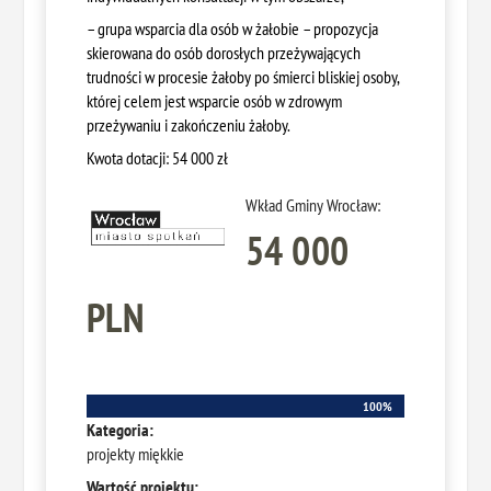
– grupa wsparcia dla osób w żałobie – propozycja
skierowana do osób dorosłych przeżywających
trudności w procesie żałoby po śmierci bliskiej osoby,
której celem jest wsparcie osób w zdrowym
przeżywaniu i zakończeniu żałoby.
Kwota dotacji: 54 000 zł
Wkład Gminy Wrocław:
54 000
PLN
100%
100%
Kategoria:
projekty miękkie
Wartość projektu: