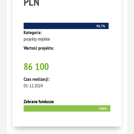
PLN
98,7%
98,7%
Kategoria:
projekty miękkie
Wartość projektu:
86 100
Czas realizacji:
01-12.2024
Zebrane fundusze
100%
100%