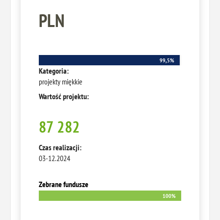
PLN
99,5%
99,5%
Kategoria:
projekty miękkie
Wartość projektu:
87 282
Czas realizacji:
03-12.2024
Zebrane fundusze
100%
100%