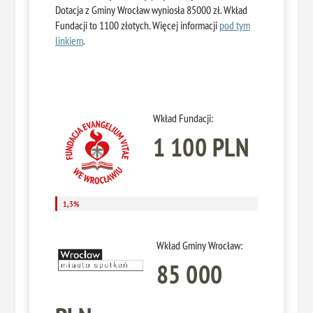
Dotacja z Gminy Wrocław wyniosła 85000 zł. Wkład
Fundacji to 1100 złotych. Więcej informacji
pod tym
linkiem
.
Wkład Fundacji:
1 100 PLN
1,3%
1,3%
Wkład Gminy Wrocław:
85 000