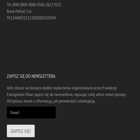
59 2490 0005 0000 4500 2822 9323
Bank PeKaO S.A:
95124040251111001082020504
ZAPISZ SIĘ DO NEWSLETTERA
Jeśli chcesz na bieżąco śledzić wydarzenia organizowane przez Fundację
Evangelium Vitae zapisz się do newslettera, wpisując swój adres email poniżej.
Otrzymasz email z informacją, jak potwierdzić subskrypcję.