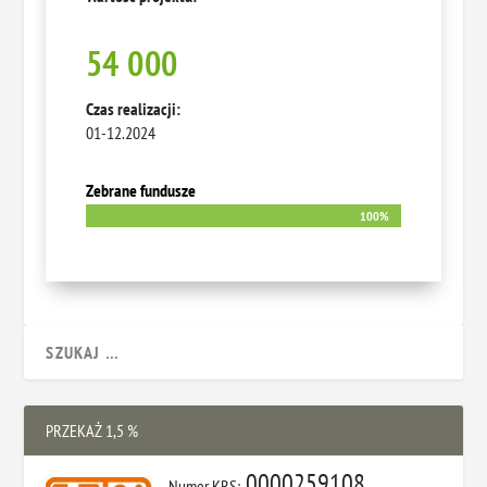
54 000
Czas realizacji:
01-12.2024
Zebrane fundusze
100%
100%
PRZEKAŻ 1,5 %
0000259108
Numer KRS: