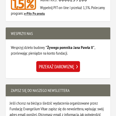
Wypełnij PIT on-line i przekaż 1,5%. Polecamy
program:
e-Pity Po prostu
WESPRZYJ NAS
Wesprzyj dzieło budowy
"Żywego pomnika Jana Pawła II"
,
przelewając pieniądze na konto fundacji.
ZAPISZ SIĘ DO NASZEGO NEWSLETTERA
Jeśli chcesz na bieżąco śledzić wydarzenia organizowane przez
Fundację Evangelium Vitae zapisz się do newslettera, wpisując swój
adres email poniżej. Otrzymasz email z informacją, jak potwierdzić