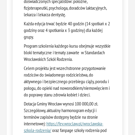
doświadczonych specjalistów: położne,
fizjoterapeutki, psychologa, doradców laktacyjnych,
lekarza i lekarza dentystę.
Każda edycja trwać będzie 40 godzin (14 spotkań x 2
godziny oraz 4 spotkania x 3 godziny) dla każdej
grupy.
Program szkolenia każdego kursu obejmuje wszystkie
bloki tematyczne i tematy zawarte w Standardach
Wrocławskich Szkół Rodzenia.
Celem projektu jest wszechstronne przygotowanie
rodziców do świadomego rodzicielstwa, do
aktywnego i bezpiecznego przebiegu ciąży, porodu i
połogu, do opieki nad noworodkiem/niemowlęciem i
do poprawy stanu zdrowia kobiet i dzieci.
Dotacja Gminy Wrocław wynosi 100 000,00 zł.
Szczegółowy, aktualny harmonogram edycji i
terminów zapisów dostępny będzie na stronie
internetowej:
https://fev.wroclaw.pl/wroclawska-
szkola-rodzenia/
oraz fanpage szkoły rodzenia pod