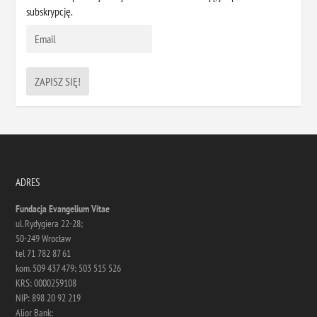
subskrypcję.
ADRES
Fundacja Evangelium Vitae
ul. Rydygiera 22-28;
50-249 Wrocław
tel 71 782 87 61
kom. 509 437 479; 503 515 526
KRS: 0000259108
NIP: 898 20 92 219
Alior Bank: