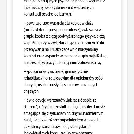
mam potrzebujących psychologicznego wsparcia z
możliwością skorzystania z indywidualnych
konsultacji psychologicznych,
– otwarta grupę wsparcia dla kobiet w ciąży
(profilaktyka depresji poporodowe), zwłaszcza w
grupie kobiet z ciążą podwyższonego ryzyka, ciążą
zagrożoną czy w związku z ciążą „zmuszonych” do
przebywania na L4, aby zapewnić maksymalny
komfort oraz wsparcie w momencie, gdy najbliżsi są
najczęściej w pracy lub mają inne zobowiązania,
– spotkania aktywizujące, gimnastyczno-
rehabilitacyjno-relaksacyjne dla opiekunów osób
chorych, osób dorosłych, seniorów oraz innych
chętnych,
– dwie edycje warsztatów „Jak radzić sobie ze
stresem”, których uczestnikami będą osoby dorosłe
zmagające się z sytuacjami trudnymi, nadmiernym
napięciem, zagrożone popadnięciem w nałogi;
uczestnicy warsztatów mogą skorzystać z
indywidualnych konsultacji w tym obszarze,