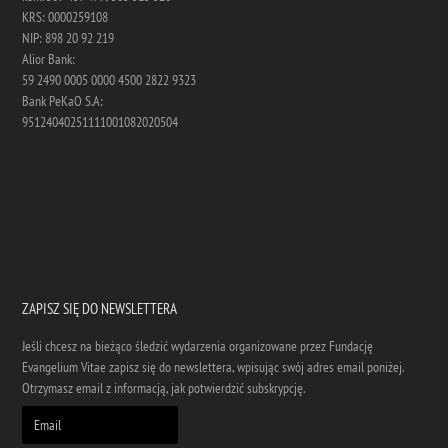
KRS: 0000259108
NIP: 898 20 92 219
Alior Bank:
59 2490 0005 0000 4500 2822 9323
Bank PeKaO S.A:
95124040251111001082020504
ZAPISZ SIĘ DO NEWSLETTERA
Jeśli chcesz na bieżąco śledzić wydarzenia organizowane przez Fundację
Evangelium Vitae zapisz się do newslettera, wpisując swój adres email poniżej.
Otrzymasz email z informacją, jak potwierdzić subskrypcję.