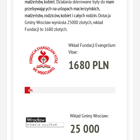
małżeństw, kobiet
. Działania skierowane były do
mam
przebywających na urlopach macierzyńskich,
małżeństw, rodziców, kobiet i całych rodzin.
Dotacja
Gminy Wrocław wyniosła 25000 złotych, wkład
Fundacji to 1680 złotych.
Wkład Fundacji Evangelium
Vitae:
1680 PLN
6%
6%
Wkład Gminy Wrocław:
25 000