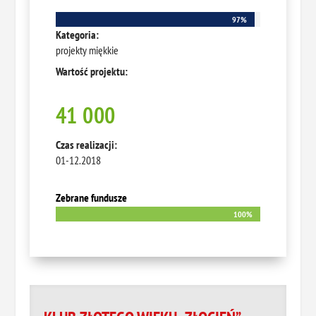
97%
97%
Kategoria:
projekty miękkie
Wartość projektu:
41 000
Czas realizacji:
01-12.2018
Zebrane fundusze
100%
100%