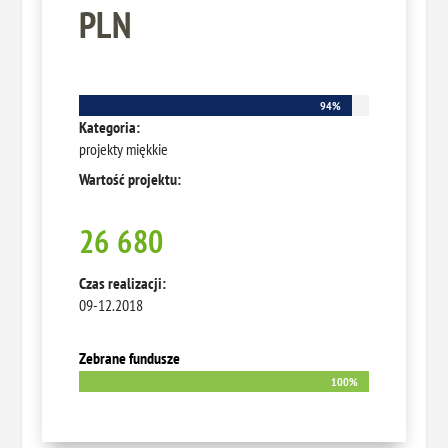
PLN
94%
94%
Kategoria:
projekty miękkie
Wartość projektu:
26 680
Czas realizacji:
09-12.2018
Zebrane fundusze
100%
100%