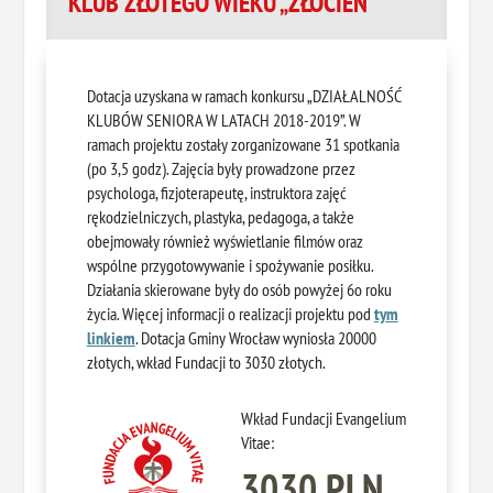
KLUB ZŁOTEGO WIEKU „ZŁOCIEŃ”
Dotacja uzyskana w ramach konkursu „DZIAŁALNOŚĆ
KLUBÓW SENIORA W LATACH 2018-2019”. W
ramach projektu zostały zorganizowane 31 spotkania
(po 3,5 godz). Zajęcia były prowadzone przez
psychologa, fizjoterapeutę, instruktora zajęć
rękodzielniczych, plastyka, pedagoga, a także
obejmowały również wyświetlanie filmów oraz
wspólne przygotowywanie i spożywanie posiłku.
Działania skierowane były do osób powyżej 6o roku
życia. Więcej informacji o realizacji projektu pod
tym
linkiem
. Dotacja Gminy Wrocław wyniosła 20000
złotych, wkład Fundacji to 3030 złotych.
Wkład Fundacji Evangelium
Vitae:
3030 PLN