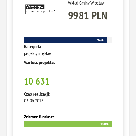
Wkład Gminy Wrocław:
9981 PLN
94%
94%
Kategoria:
projekty miękkie
Wartość projektu:
10 631
Czas realizacji:
03-06.2018
Zebrane fundusze
100%
100%