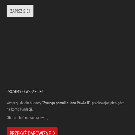
PROSIMY O WSPARCIE!
Wesprzyj dzieło budowy
"Zywego pomnika Jana Pawła II"
, przelewając pieniądze
na konto fundacji.
Ofiaruj choć niewielką kwotę