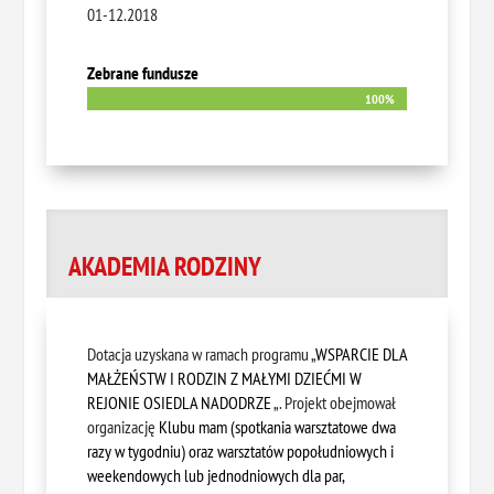
01-12.2018
Zebrane fundusze
100%
100%
AKADEMIA RODZINY
D
otacja uzyskana w ramach programu „
WSPARCIE DLA
MAŁŻEŃSTW I RODZIN Z MAŁYMI DZIEĆMI W
REJONIE OSIEDLA NADODRZE
„. Projekt obejmował
organizację
Klubu mam (spotkania warsztatowe dwa
razy w tygodniu) oraz warsztatów popołudniowych i
weekendowych lub jednodniowych dla par,