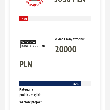
13%
13%
Wkład Gminy Wrocław:
20000
PLN
87%
87%
Kategoria:
projekty miękkie
Wartość projektu: