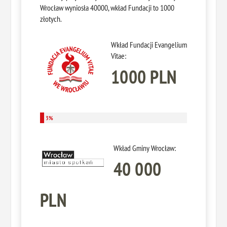
Wrocław wyniosła 40000, wkład Fundacji to 1000
złotych.
Wkład Fundacji Evangelium
Vitae:
1000 PLN
3%
3%
Wkład Gminy Wrocław:
40 000
PLN