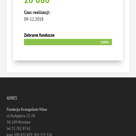
Czas realizacji:
09-12.2018
Zebrane fundusze
100%
100%
ADRES
Fundacja Evangelium Vitae
ul. Rydygiera 22-28;
50-249 Wrocław
tel 71 782 87 61
kom. 509 437 479; 503 515 526