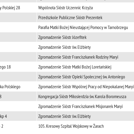
y Polskiej 28
Wspólnota Sióstr Uczennic Krzyża
Przedszkole Publiczne Sióstr Prezentek
Parafia Matki Bożej Nieustającej Pomocy w Tarnobrzegu
Zgromadzenie Sióstr Józefitek
Zgromadzenie Sióstr św. Elżbiety
Zgromadzenie Sióstr Franciszkanek Rodziny Maryi
iego 18
Zgromadzenie Sióstr Matki Bożej Loretańskiej
Zgromadzenie Sióstr Opieki Społecznej św. Antoniego
jska Polskiego
Zgromadzenie Sióstr Wspólnej Pracy od Niepokalanej Maryi
8
Kongregacja Sióstr Miłosierdzia św. Karola Boromeusza
Zgromadzenie Sióstr Franciszkanek Misjonarek Maryi
kp 4
Zgromadzenie Sióstr św. Elżbiety
 2
105. Kresowy Szpital Wojskowy w Żarach