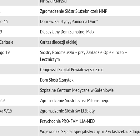
Mniszki Klaryski
1
Zgromadzenie Sióstr Służebniczek NMP
go 45
Dom św. Faustyny „Pomocna Dłoń”
 9
Diecezjalny Dom Samotnej Matki
aritasie
Caritas diecezji ełckiej
ego 19
Siostry Boromeuszki – przy Zakładzie Opiekuńczo –
Leczniczym
Głogowski Szpital Powiatowy sp. z o.o.
Dom Sióstr Szarytek
Szpitalne Centrum Medyczne w Goleniowie
169
Zgromadzenie Sióstr Jezusa Miłosiernego
ska 9/15
Zgromadzenie Sióstr św. Elżbiety
Przychodnia PRO-FAMILIA-MED
Wojewódzki Szpital Specjalistyczny nr 2 w Jastrzębiu Zdroj