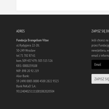
ADRES
ZAPISZ SIĘ 
Fundacja Evangelium Vitae
Jeśli chcesz n
ul. Rydygiera 22-28;
przez Fundację
50-249 Wrocław
newslettera, w
tel 71 782 87 61
email z informa
kom. 509 437 479; 503 515 526
KRS: 0000259108
NIP: 898 20 92 219
Alior Bank:
59 2490 0005 0000 4500 2822 9323
Bank PeKaO S.A:
95124040251111001082020504