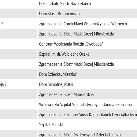
Przedszkole Sióstr Nazaretanek
Dom Sióstr Boromeuszek
19
Zgromadzenie Córek Maryi Wspomożycielki Wiernych
Zgromadzenie Sióstr Matki Bożej Miłosierdzia
Centrum Wspierania Rodzin „Swoboda”
Szpital im. dr. Wojciecha Oczko
Zgromadzenie Sióstr Matki Bożej Miłosierdzia
Dom Dziecka „Mieszko”
eja 7
Dom Samotnej Matki
Zgromadzenie Sióstr Miłosierdzia
Wojewódzki Szpital Specjalistyczny im. Janusza Korczaka
5
Zgromadzenie Zakonne Sióstr Karmelitanek Dzieciątka Jezu
Szpital Miejski
Zgromadzenie Sióstr św. Teresy od Dzieciątka Jezus