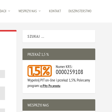
DACJI
WESPRZYJ NAS
KONTAKT
DUSZPASTERSTWO
PRZEKAŻ 1,5 %
Numer KRS:
0000259108
Wypełnij PIT on-line i przekaż 1,5%. Polecamy
program:
e-Pity Po prostu
WESPRZYJ NAS