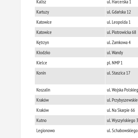
Kalisz
ul. Harcerska 1
Kartuzy
ul. Gdańska 12
Katowice
ul. Leopolda 1
Katowice
ul. Piotrowicka 68
Kętrzyn
ul. Zamkowa 4
Kłodzko
ul. Wandy
Kielce
pl. NMP 1
Konin
ul. Staszica 17
Koszalin
ul. Wojska Polskie
Kraków
ul. Przybyszewski
Kraków
ul. Na Skarpie 66
Kutno
ul. Wyszyńskiego 
Legionowo
ul. Schabowskiego