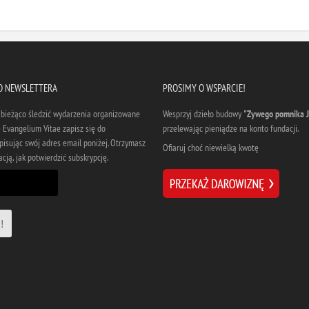
DO NEWSLETTERA
PROSIMY O WSPARCIE!
a bieżąco śledzić wydarzenia organizowane
Wesprzyj dzieło budowy
"Zywego pomnika J
 Evangelium Vitae zapisz się do
przelewając pieniądze na konto fundacji.
pisując swój adres email poniżej. Otrzymasz
Ofiaruj choć niewielką kwotę
cją, jak potwierdzić subskrypcję.