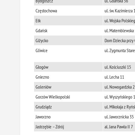
Bydgoszcz
ul. Gdańska 56
Częstochowa
ul. św. Kazimierza 
Ełk
ul. Wojska Polskie
Gdańsk
ul. Matemblewska
Giżycko
Dom Dziecka przy C
Gliwice
ul. Zygmunta Star
Głogów
ul. Kościuszki 15
Gniezno
ul. Lecha 11
Goleniów
ul. Nowogardzka 2
Gorzów Wielkopolski
ul. Wyszyńskiego 
Grudziądz
ul. Mikołaja z Ryń
Jaworzno
ul. Jaworznicka 35
Jastrzębie – Zdrój
al. Jana Pawła II 7