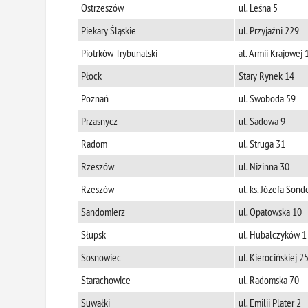
Ostrzeszów
ul. Leśna 5
Piekary Śląskie
ul. Przyjaźni 229
Piotrków Trybunalski
al. Armii Krajowej 
Płock
Stary Rynek 14
Poznań
ul. Swoboda 59
Przasnycz
ul. Sadowa 9
Radom
ul. Struga 31
Rzeszów
ul. Nizinna 30
Rzeszów
ul. ks. Józefa Sond
Sandomierz
ul. Opatowska 10
Słupsk
ul. Hubalczyków 1
Sosnowiec
ul. Kierocińskiej 2
Starachowice
ul. Radomska 70
Suwałki
ul. Emilii Plater 2