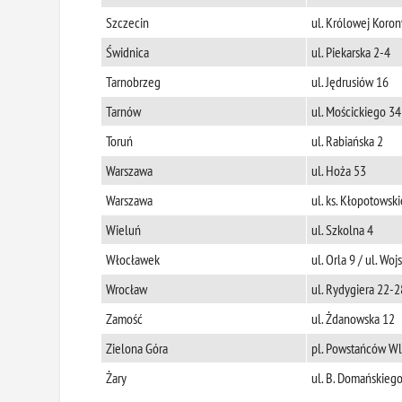
Szczecin
ul. Królowej Koron
Świdnica
ul. Piekarska 2-4
Tarnobrzeg
ul. Jędrusiów 16
Tarnów
ul. Mościckiego 34
Toruń
ul. Rabiańska 2
Warszawa
ul. Hoża 53
Warszawa
ul. ks. Kłopotowsk
Wieluń
ul. Szkolna 4
Włocławek
ul. Orla 9 / ul. Wo
Wrocław
ul. Rydygiera 22-2
Zamość
ul. Żdanowska 12
Zielona Góra
pl. Powstańców Wl
Żary
ul. B. Domańskiego