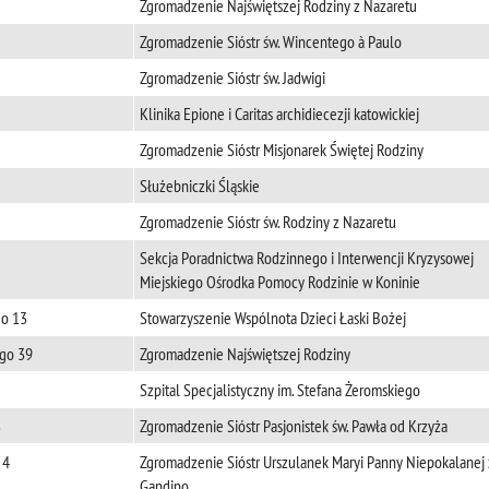
Zgromadzenie Najświętszej Rodziny z Nazaretu
Zgromadzenie Sióstr św. Wincentego à Paulo
Zgromadzenie Sióstr św. Jadwigi
Klinika Epione i Caritas archidiecezji katowickiej
Zgromadzenie Sióstr Misjonarek Świętej Rodziny
Służebniczki Śląskie
Zgromadzenie Sióstr św. Rodziny z Nazaretu
Sekcja Poradnictwa Rodzinnego i Interwencji Kryzysowej
Miejskiego Ośrodka Pomocy Rodzinie w Koninie
go 13
Stowarzyszenie Wspólnota Dzieci Łaski Bożej
ego 39
Zgromadzenie Najświętszej Rodziny
Szpital Specjalistyczny im. Stefana Żeromskiego
3
Zgromadzenie Sióstr Pasjonistek św. Pawła od Krzyża
 4
Zgromadzenie Sióstr Urszulanek Maryi Panny Niepokalanej 
Gandino