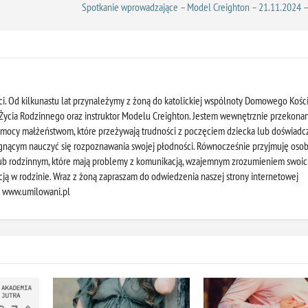
Spotkanie wprowadzające – Model Creighton – 21.11.2024 –
i. Od kilkunastu lat przynależymy z żoną do katolickiej wspólnoty Domowego Kości
a Życia Rodzinnego oraz instruktor Modelu Creighton. Jestem wewnętrznie przekonan
mocy małżeństwom, które przeżywają trudności z poczęciem dziecka lub doświadc
gnącym nauczyć się rozpoznawania swojej płodności. Równocześnie przyjmuję oso
lub rodzinnym, które mają problemy z komunikacją, wzajemnym zrozumieniem swoi
cją w rodzinie. Wraz z żoną zapraszam do odwiedzenia naszej strony internetowej
: www.umilowani.pl