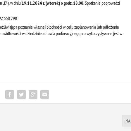
u „D”), w dniu
19.11.2024 r. (wtorek) o
godz. 18.00
. Spotkanie poprowadzi
 692 550 798
żliwiająca poznanie własnej płodności w celu zaplanowania lub odłożenia
prawidłowości w dziedzinie zdrowia prokreacyjnego, co wykorzystywane jest w
:
NA