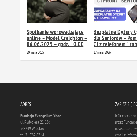
Spotkanie wprowadzające
Bezpłatne Dyżury C
online – Model Creighton –
dla Seniorów – Po
06.06.2025 – godz. 10.00
Ci z telefonem i ta
20 maja 2025
17 maja 2026
ADRES
ZAPISZ SIĘ 
Fundacja Evangelium Vitae
Jeśli chcesz n
ul. Rydygiera 22-28;
przez Fundację
50-249 Wrocław
newslettera, w
tel 71 782 87 61
email z informa