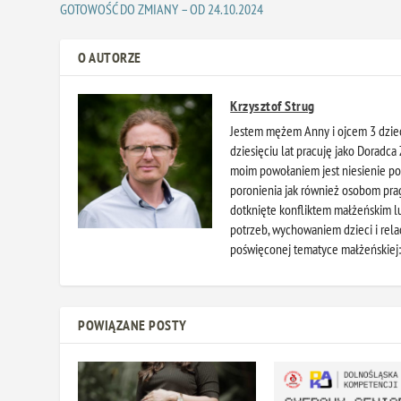
GOTOWOŚĆ DO ZMIANY – OD 24.10.2024
O AUTORZE
Krzysztof Strug
Jestem mężem Anny i ojcem 3 dziec
dziesięciu lat pracuję jako Doradc
moim powołaniem jest niesienie po
poronienia jak również osobom pra
dotknięte konfliktem małżeńskim 
potrzeb, wychowaniem dzieci i rela
poświęconej tematyce małżeńskiej
POWIĄZANE POSTY