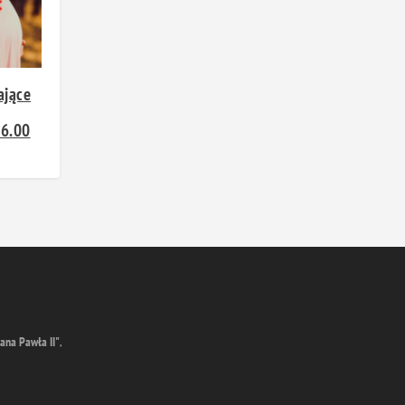
ające
16.00
ana Pawła II"
,