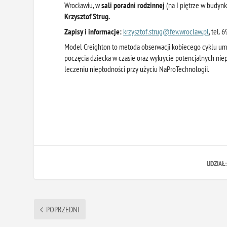
Wrocławiu, w
sali poradni rodzinnej
(na I piętrze w budynk
Krzysztof Strug.
Zapisy i informacje:
krzysztof.strug@fev.wroclaw.pl
, tel.
Model Creighton to metoda obserwacji kobiecego cyklu umo
poczęcia dziecka w czasie oraz wykrycie potencjalnych nie
leczeniu niepłodności przy użyciu NaProTechnologii.
UDZIAŁ
POPRZEDNI