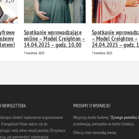
yfrowe
Spotkanie wprowadzające
Spotkanie wprowadz
możemy
online – Model Creighton –
– Model Creighton –
bletem!
14.04.2025 – godz. 10.00
24.04.2025 – godz. 
7 kwietnia 2025
7 kwietnia 2025
DO NEWSLETTERA
PROSIMY O WSPARCIE!
a bieżąco śledzić wydarzenia organizowane
Wesprzyj dzieło budowy
"Zywego pomnika J
 Evangelium Vitae zapisz się do
przelewając pieniądze na konto fundacji.
pisując swój adres email poniżej. Otrzymasz
Ofiaruj choć niewielką kwotę
cją, jak potwierdzić subskrypcję.