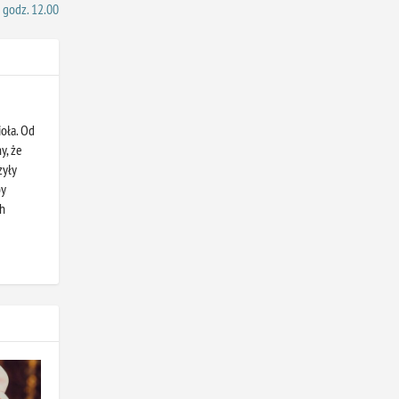
 godz. 12.00
oła. Od
y, że
zyły
by
ch