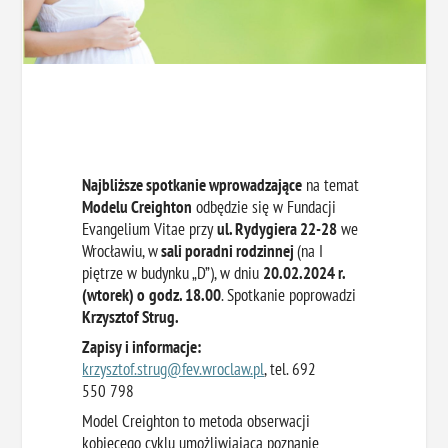
Najbliższe spotkanie wprowadzające
na temat
Modelu Creighton
odbędzie się w Fundacji
Evangelium Vitae przy
ul. Rydygiera 22-28
we
Wrocławiu, w
sali poradni rodzinnej
(na I
piętrze w budynku „D”), w dniu
20.02.2024 r.
(wtorek) o
godz. 18.00
. Spotkanie poprowadzi
Krzysztof Strug.
Zapisy i informacje:
krzysztof.strug@fev.wroclaw.pl
, tel. 692
550 798
Model Creighton to metoda obserwacji
kobiecego cyklu umożliwiająca poznanie