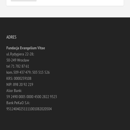
ADRES
Fundacja Evangelium Vitae
ul. Rydygiera 22-28;
50-249 Wrocław
tel 71 782 87 61
kom. 509 437 479; 503 515 526
KRS: 0000259108
NIP: 898 20 92 219
Alior Bank:
59 2490 0005 0000 4500 2822 9323
Bank PeKaO S.A:
95124040251111001082020504