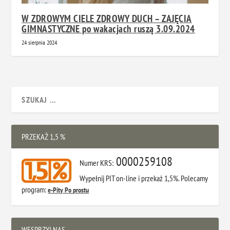
W ZDROWYM CIELE ZDROWY DUCH – ZAJĘCIA
GIMNASTYCZNE po wakacjach ruszą 3.09.2024
24 sierpnia 2024
PRZEKAŻ 1,5 %
0000259108
Numer KRS:
Wypełnij PIT on-line i przekaż 1,5%. Polecamy
program:
e-Pity Po prostu
WESPRZYJ NAS