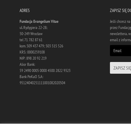
ADRES
ZAPISZ SIĘ 
Fundacja Evangelium Vitae
Jeśli chcesz n
ul. Rydygiera 22-28;
przez Fundację
50-249 Wrocław
newslettera, w
tel 71 782 87 61
email z informa
kom. 509 437 479; 503 515 526
KRS: 0000259108
NIP: 898 20 92 219
Alior Bank:
59 2490 0005 0000 4500 2822 9323
Bank PeKaO S.A:
95124040251111001082020504