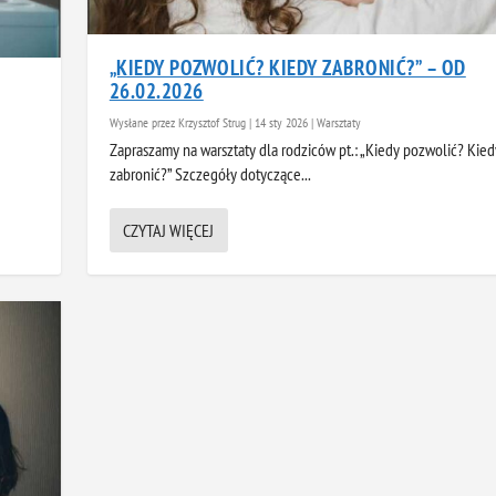
„KIEDY POZWOLIĆ? KIEDY ZABRONIĆ?” – OD
26.02.2026
Wysłane przez
Krzysztof Strug
|
14 sty 2026
|
Warsztaty
Zapraszamy na warsztaty dla rodziców pt.: „Kiedy pozwolić? Kied
zabronić?” Szczegóły dotyczące...
CZYTAJ WIĘCEJ