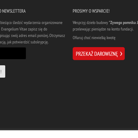
DO NEWSLETTERA
PROSIMY O WSPARCIE!
a bieżąco śledzić wydarzenia organizowane
Wesprzyj dzieło budowy
"Zywego pomnika J
 Evangelium Vitae zapisz się do
przelewając pieniądze na konto fundacji.
pisując swój adres email poniżej. Otrzymasz
Ofiaruj choć niewielką kwotę
cją, jak potwierdzić subskrypcję.