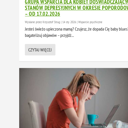
GRUPA WSPARCIA DLA KOBIET DOŚWIADCZAJĄCY
STANÓW DEPRESYJNYCH W OKRESIE POPOROD
– OD 17.02.2026
Wysłane przez
Krzysztof Strug
|
14 sty 2026
|
Wsparcie psychiczne
Jesteś świeżo upieczona mamą? Czujesz, że dopada Cię baby blues
bagatelizuj objawów – przyjdź...
CZYTAJ WIĘCEJ