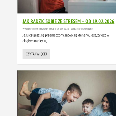
JAK RADZIĆ SOBIE ZE STRESEM – OD 19.02.2026
Wysłane przez
Krzysztof Strug
|
14 sty 2026
|
Wsparcie psychiczne
Jeśli czujesz się przemęczony, łatwo się denerwujesz, żyjesz w
ciągłym napięciu,...
CZYTAJ WIĘCEJ