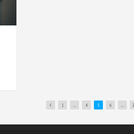
ć
1
…
4
5
6
…