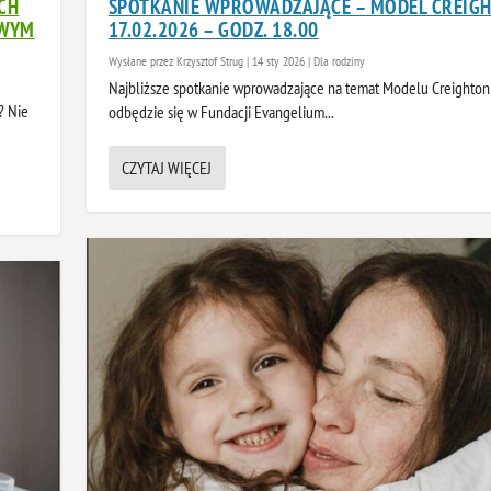
CH
SPOTKANIE WPROWADZAJĄCE – MODEL CREIGH
OWYM
17.02.2026 – GODZ. 18.00
Wysłane przez
Krzysztof Strug
|
14 sty 2026
|
Dla rodziny
Najbliższe spotkanie wprowadzające na temat Modelu Creighton
? Nie
odbędzie się w Fundacji Evangelium...
CZYTAJ WIĘCEJ