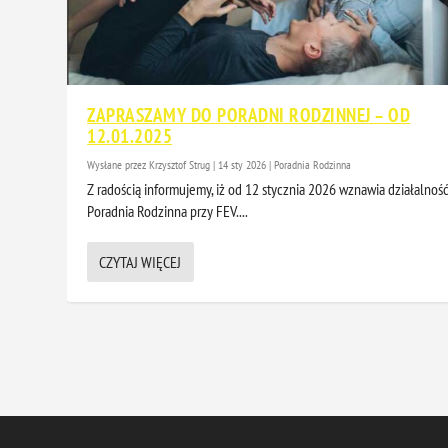
ZAPRASZAMY DO PORADNI RODZINNEJ – OD
12.01.2025
Wysłane przez
Krzysztof Strug
|
14 sty 2026
|
Poradnia Rodzinna
Z radością informujemy, iż od 12 stycznia 2026 wznawia działalnoś
Poradnia Rodzinna przy FEV....
CZYTAJ WIĘCEJ