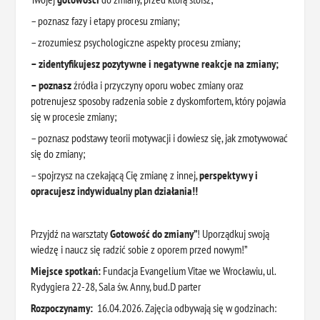
– poznasz fazy i etapy procesu zmiany;
– zrozumiesz psychologiczne aspekty procesu zmiany;
– zidentyfikujesz pozytywne i negatywne reakcje na zmiany;
– poznasz
źródła i przyczyny oporu wobec zmiany oraz
potrenujesz sposoby radzenia sobie z dyskomfortem, który pojawia
się w procesie zmiany;
– poznasz podstawy teorii motywacji i dowiesz się, jak zmotywować
się do zmiany;
– spojrzysz na czekającą Cię zmianę z innej,
perspektywy
i
opracujesz indywidualny plan działania!!
Przyjdź na warsztaty
Gotowość do zmiany”
! Uporządkuj swoją
wiedzę i naucz się radzić sobie z oporem przed nowym!”
Miejsce spotkań:
Fundacja Evangelium Vitae we Wrocławiu, ul.
Rydygiera 22-28, Sala św. Anny, bud.D parter
Rozpoczynamy:
16.04.2026. Zajęcia odbywają się w godzinach: