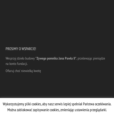
PROSIMY O WSPARCIE!
Wesprzyj dzieło budowy
"Zywego pomnika Jana Pawła II"
, przelewając pieniądze
na konto fundacji.
Ofiaruj choć niewielką kwotę
Wykorzystujemy pliki cookies, aby nasz serwis lepiej spełniał Państwa oczekiwania.
Można zablokować zapisywanie cookies, zmieniając ustawienia przeglądarki.
Designed by
| Supported by
Marta Dziuba
Stermedia