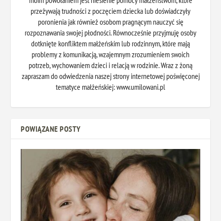
moim powołaniem jest niesienie pomocy małżeństwom, które
przeżywają trudności z poczęciem dziecka lub doświadczyły
poronienia jak również osobom pragnącym nauczyć się
rozpoznawania swojej płodności. Równocześnie przyjmuję osoby
dotknięte konfliktem małżeńskim lub rodzinnym, które mają
problemy z komunikacją, wzajemnym zrozumieniem swoich
potrzeb, wychowaniem dzieci i relacją w rodzinie. Wraz z żoną
zapraszam do odwiedzenia naszej strony internetowej poświęconej
tematyce małżeńskiej: www.umilowani.pl
POWIĄZANE POSTY