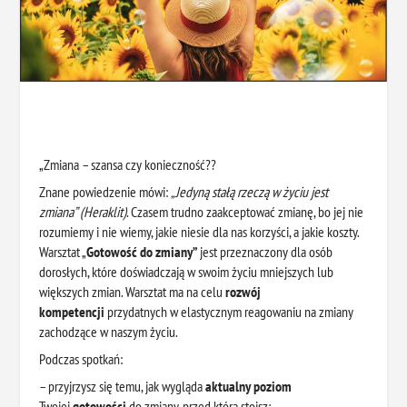
„Zmiana – szansa czy konieczność??
Znane powiedzenie mówi:
„Jedyną stałą rzeczą w życiu jest
zmiana” (Heraklit)
. Czasem trudno zaakceptować zmianę, bo jej nie
rozumiemy i nie wiemy, jakie niesie dla nas korzyści, a jakie koszty.
Warsztat „
Gotowość do zmiany”
jest przeznaczony dla osób
dorosłych, które doświadczają w swoim życiu mniejszych lub
większych zmian. Warsztat ma na celu
rozwój
kompetencji
przydatnych w elastycznym reagowaniu na zmiany
zachodzące w naszym życiu.
Podczas spotkań:
– przyjrzysz się temu, jak wygląda
aktualny poziom
Twojej
gotowości
do zmiany, przed którą stoisz;