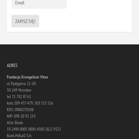
ADRES
Fundacja Evangelium Vitae
ul. Rydygiera 22-28;
50-249 Wrocław
tel 71 782 87 61
kom. 509 437 479; 503 515 526
KRS: 0000259108
NIP: 898 20 92 219
Alior Bank:
59 2490 0005 0000 4500 2822 9323
Bank PeKaO S.A: