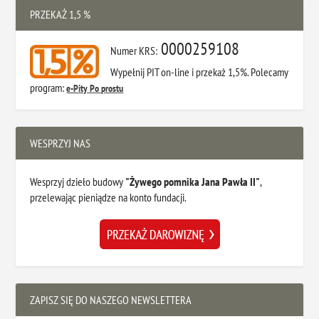
PRZEKAŻ 1,5 %
0000259108
Numer KRS:
Wypełnij PIT on-line i przekaż 1,5%. Polecamy
program:
e-Pity Po prostu
WESPRZYJ NAS
Wesprzyj dzieło budowy
"Żywego pomnika Jana Pawła II"
,
przelewając pieniądze na konto fundacji.
ZAPISZ SIĘ DO NASZEGO NEWSLETTERA