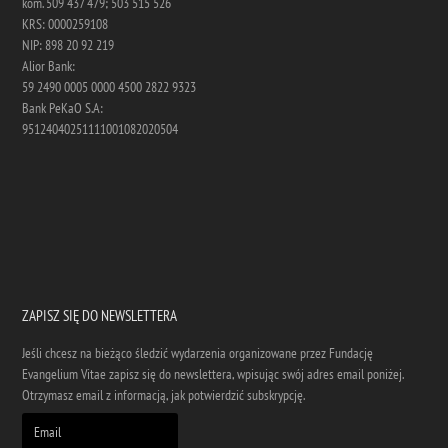
kom. 509 437 479; 503 515 526
KRS: 0000259108
NIP: 898 20 92 219
Alior Bank:
59 2490 0005 0000 4500 2822 9323
Bank PeKaO S.A:
95124040251111001082020504
ZAPISZ SIĘ DO NEWSLETTERA
Jeśli chcesz na bieżąco śledzić wydarzenia organizowane przez Fundację
Evangelium Vitae zapisz się do newslettera, wpisując swój adres email poniżej.
Otrzymasz email z informacją, jak potwierdzić subskrypcję.