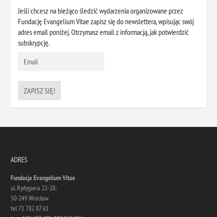
Jeśli chcesz na bieżąco śledzić wydarzenia organizowane przez
Fundację Evangelium Vitae zapisz się do newslettera, wpisując swój
adres email poniżej. Otrzymasz email z informacją, jak potwierdzić
subskrypcję.
ADRES
Fundacja Evangelium Vitae
ul. Rydygiera 22-28;
50-249 Wrocław
tel 71 782 87 61