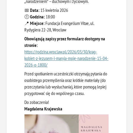
„narodzeniem” – duchowym i życiowym.
📅
Data:
15 kwietnia 2026
🕕
Godzina:
18:00
📍
Miejsce:
Fundacja Evangelium Vitae, ul.
Rydygiera 22-28, Wrocław
Obowiązują zapisy przez formularz dostępny na
stronie:
https://rodzina.wroclaw.pl/2026/03/30/krag-
kobiet-z-jezusem-i-maryja-moje-narodzenie-15-04-
2026-o-1800/
Przed spotkaniem uczestniczki otrzymają pytania do
osobistego przemyślenia oraz krótkie materiały (do
przeczytania lub wysłuchania), które pomogą lepiej
przygotować się do wspólnego czasu.
Do zobaczenia!
Magdalena Krajewska