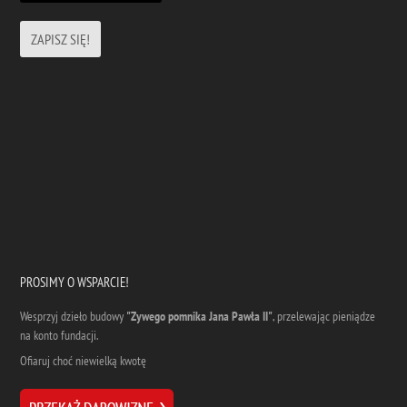
PROSIMY O WSPARCIE!
Wesprzyj dzieło budowy
"Zywego pomnika Jana Pawła II"
, przelewając pieniądze
na konto fundacji.
Ofiaruj choć niewielką kwotę