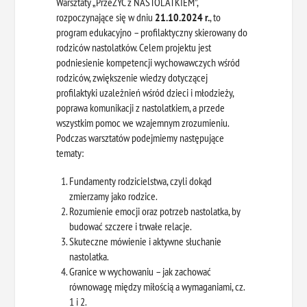
Warsztaty „PrzeŻYĆ z NASTOLATKIEM”,
rozpoczynające się w dniu
21.10.2024 r.
, to
program edukacyjno – profilaktyczny skierowany do
rodziców nastolatków. Celem projektu jest
podniesienie kompetencji wychowawczych wśród
rodziców, zwiększenie wiedzy dotyczącej
profilaktyki uzależnień wśród dzieci i młodzieży,
poprawa komunikacji z nastolatkiem, a przede
wszystkim pomoc we wzajemnym zrozumieniu.
Podczas warsztatów podejmiemy następujące
tematy:
Fundamenty rodzicielstwa, czyli dokąd
zmierzamy jako rodzice.
Rozumienie emocji oraz potrzeb nastolatka, by
budować szczere i trwałe relacje.
Skuteczne mówienie i aktywne słuchanie
nastolatka.
Granice w wychowaniu – jak zachować
równowagę między miłością a wymaganiami, cz.
1 i 2.