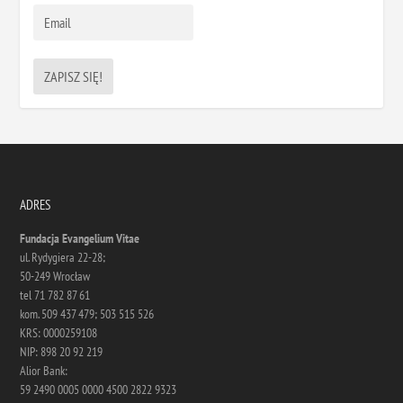
ADRES
Fundacja Evangelium Vitae
ul. Rydygiera 22-28;
50-249 Wrocław
tel 71 782 87 61
kom. 509 437 479; 503 515 526
KRS: 0000259108
NIP: 898 20 92 219
Alior Bank:
59 2490 0005 0000 4500 2822 9323