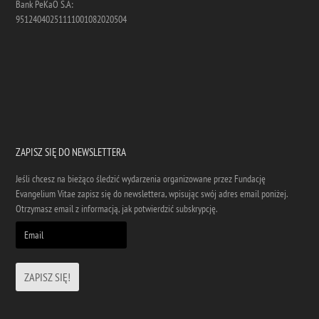
Bank PeKaO S.A:
95124040251111001082020504
ZAPISZ SIĘ DO NEWSLETTERA
Jeśli chcesz na bieżąco śledzić wydarzenia organizowane przez Fundację
Evangelium Vitae zapisz się do newslettera, wpisując swój adres email poniżej.
Otrzymasz email z informacją, jak potwierdzić subskrypcję.