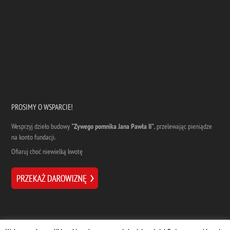
PROSIMY O WSPARCIE!
Wesprzyj dzieło budowy
"Zywego pomnika Jana Pawła II"
, przelewając pieniądze
na konto fundacji.
Ofiaruj choć niewielką kwotę