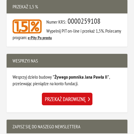
PRZEKAŻ 1,5 %
0000259108
Numer KRS:
Wypełnij PIT on-line i przekaż 1,5%. Polecamy
program:
e-Pity Po prostu
WESPRZYJ NAS
Wesprzyj dzieło budowy
"Żywego pomnika Jana Pawła II"
,
przelewając pieniądze na konto fundacji.
ZAPISZ SIĘ DO NASZEGO NEWSLETTERA