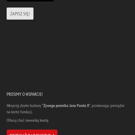
PROSIMY O WSPARCIE!
Wesprzyj dzieło budowy
"Zywego pomnika Jana Pawła II"
, przelewając pieniądze
na konto fundacji.
Ofiaruj choć niewielką kwotę