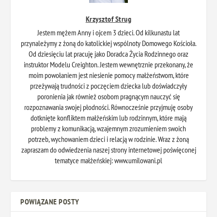
Krzysztof Strug
Jestem mężem Anny i ojcem 3 dzieci. Od kilkunastu lat
przynależymy z żoną do katolickiej wspólnoty Domowego Kościoła.
Od dziesięciu lat pracuję jako Doradca Życia Rodzinnego oraz
instruktor Modelu Creighton. Jestem wewnętrznie przekonany, że
moim powołaniem jest niesienie pomocy małżeństwom, które
przeżywają trudności z poczęciem dziecka lub doświadczyły
poronienia jak również osobom pragnącym nauczyć się
rozpoznawania swojej płodności. Równocześnie przyjmuję osoby
dotknięte konfliktem małżeńskim lub rodzinnym, które mają
problemy z komunikacją, wzajemnym zrozumieniem swoich
potrzeb, wychowaniem dzieci i relacją w rodzinie. Wraz z żoną
zapraszam do odwiedzenia naszej strony internetowej poświęconej
tematyce małżeńskiej: www.umilowani.pl
POWIĄZANE POSTY