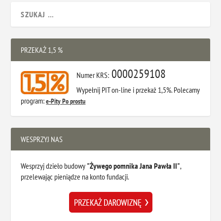
PRZEKAŻ 1,5 %
0000259108
Numer KRS:
Wypełnij PIT on-line i przekaż 1,5%. Polecamy
program:
e-Pity Po prostu
WESPRZYJ NAS
Wesprzyj dzieło budowy
"Żywego pomnika Jana Pawła II"
,
przelewając pieniądze na konto fundacji.