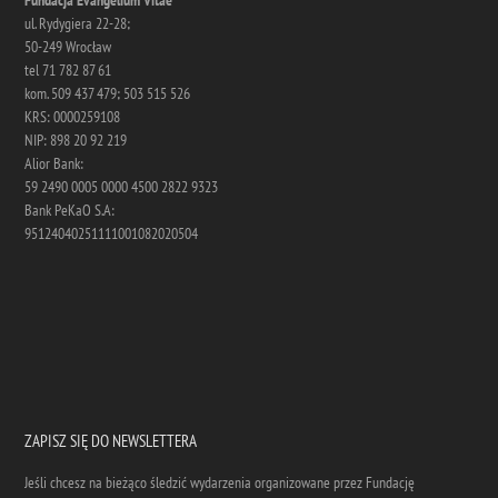
ul. Rydygiera 22-28;
50-249 Wrocław
tel 71 782 87 61
kom. 509 437 479; 503 515 526
KRS: 0000259108
NIP: 898 20 92 219
Alior Bank:
59 2490 0005 0000 4500 2822 9323
Bank PeKaO S.A:
95124040251111001082020504
ZAPISZ SIĘ DO NEWSLETTERA
Jeśli chcesz na bieżąco śledzić wydarzenia organizowane przez Fundację