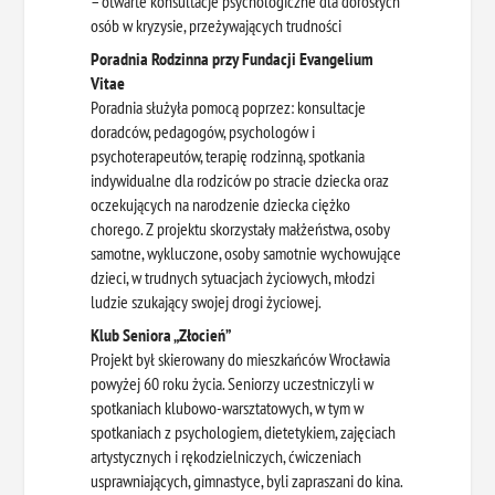
– otwarte konsultacje psychologiczne dla dorosłych
osób w kryzysie, przeżywających trudności
Poradnia Rodzinna przy Fundacji Evangelium
Vitae
Poradnia służyła pomocą poprzez: konsultacje
doradców, pedagogów, psychologów i
psychoterapeutów, terapię rodzinną, spotkania
indywidualne dla rodziców po stracie dziecka oraz
oczekujących na narodzenie dziecka ciężko
chorego. Z projektu skorzystały małżeństwa, osoby
samotne, wykluczone, osoby samotnie wychowujące
dzieci, w trudnych sytuacjach życiowych, młodzi
ludzie szukający swojej drogi życiowej.
Klub Seniora „Złocień”
Projekt był skierowany do mieszkańców Wrocławia
powyżej 60 roku życia. Seniorzy uczestniczyli w
spotkaniach klubowo-warsztatowych, w tym w
spotkaniach z psychologiem, dietetykiem, zajęciach
artystycznych i rękodzielniczych, ćwiczeniach
usprawniających, gimnastyce, byli zapraszani do kina.