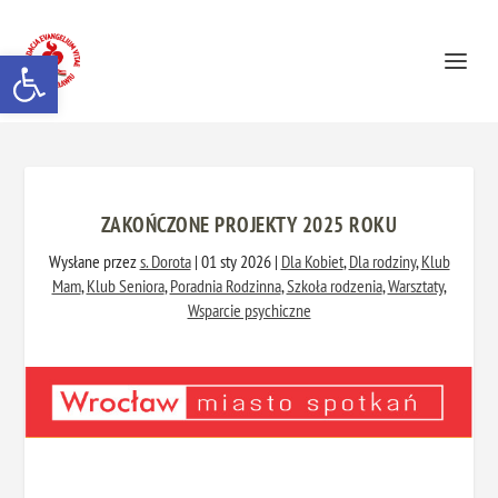
Otwórz pasek narzędzi
ZAKOŃCZONE PROJEKTY 2025 ROKU
Wysłane przez
s. Dorota
|
01 sty 2026
|
Dla Kobiet
,
Dla rodziny
,
Klub
Mam
,
Klub Seniora
,
Poradnia Rodzinna
,
Szkoła rodzenia
,
Warsztaty
,
Wsparcie psychiczne