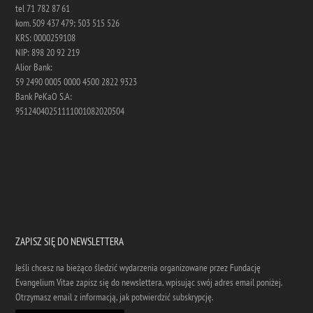
tel 71 782 87 61
kom. 509 437 479; 503 515 526
KRS: 0000259108
NIP: 898 20 92 219
Alior Bank:
59 2490 0005 0000 4500 2822 9323
Bank PeKaO S.A:
95124040251111001082020504
ZAPISZ SIĘ DO NEWSLETTERA
Jeśli chcesz na bieżąco śledzić wydarzenia organizowane przez Fundację
Evangelium Vitae zapisz się do newslettera, wpisując swój adres email poniżej.
Otrzymasz email z informacją, jak potwierdzić subskrypcję.