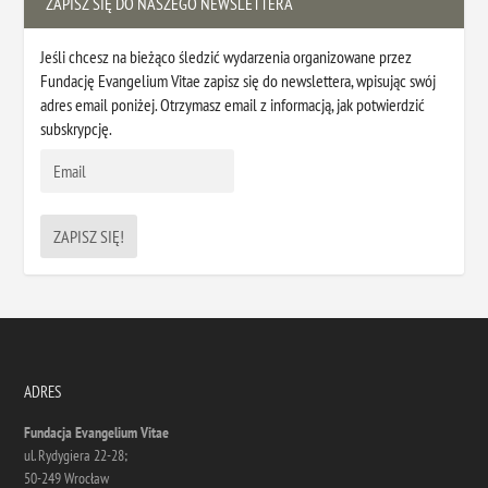
ZAPISZ SIĘ DO NASZEGO NEWSLETTERA
Jeśli chcesz na bieżąco śledzić wydarzenia organizowane przez
Fundację Evangelium Vitae zapisz się do newslettera, wpisując swój
adres email poniżej. Otrzymasz email z informacją, jak potwierdzić
subskrypcję.
ADRES
Fundacja Evangelium Vitae
ul. Rydygiera 22-28;
50-249 Wrocław