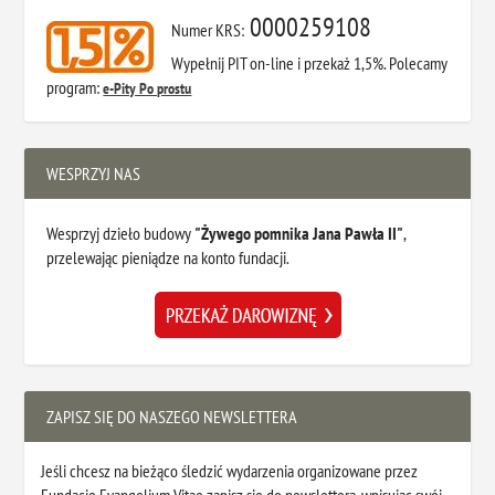
0000259108
Numer KRS:
Wypełnij PIT on-line i przekaż 1,5%. Polecamy
program:
e-Pity Po prostu
WESPRZYJ NAS
Wesprzyj dzieło budowy
"Żywego pomnika Jana Pawła II"
,
przelewając pieniądze na konto fundacji.
ZAPISZ SIĘ DO NASZEGO NEWSLETTERA
Jeśli chcesz na bieżąco śledzić wydarzenia organizowane przez
Fundację Evangelium Vitae zapisz się do newslettera, wpisując swój