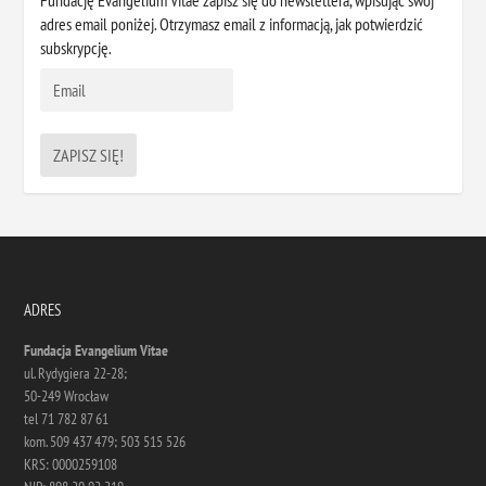
adres email poniżej. Otrzymasz email z informacją, jak potwierdzić
subskrypcję.
ADRES
Fundacja Evangelium Vitae
ul. Rydygiera 22-28;
50-249 Wrocław
tel 71 782 87 61
kom. 509 437 479; 503 515 526
KRS: 0000259108