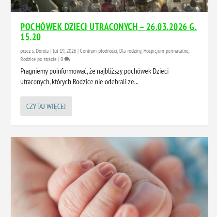
POCHÓWEK DZIECI UTRACONYCH – 26.03.2026 G.
15.20
przez
s. Dorota
|
lut 19, 2026
|
Centrum płodności
,
Dla rodziny
,
Hospicjum perinatalne
,
Rodzice po stracie
|
0
Pragniemy poinformować, że najbliższy pochówek Dzieci
utraconych, których Rodzice nie odebrali ze...
CZYTAJ WIĘCEJ