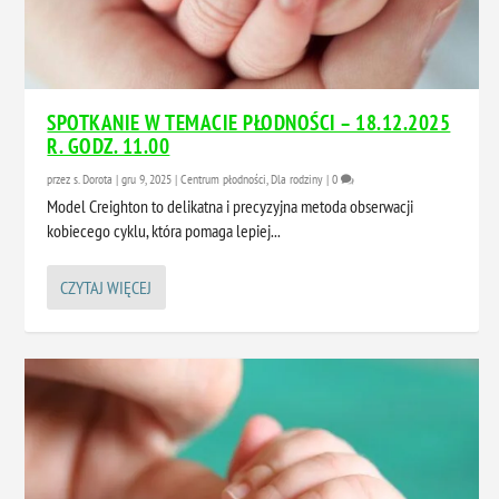
SPOTKANIE W TEMACIE PŁODNOŚCI – 18.12.2025
R. GODZ. 11.00
przez
s. Dorota
|
gru 9, 2025
|
Centrum płodności
,
Dla rodziny
|
0
Model Creighton to delikatna i precyzyjna metoda obserwacji
kobiecego cyklu, która pomaga lepiej...
CZYTAJ WIĘCEJ