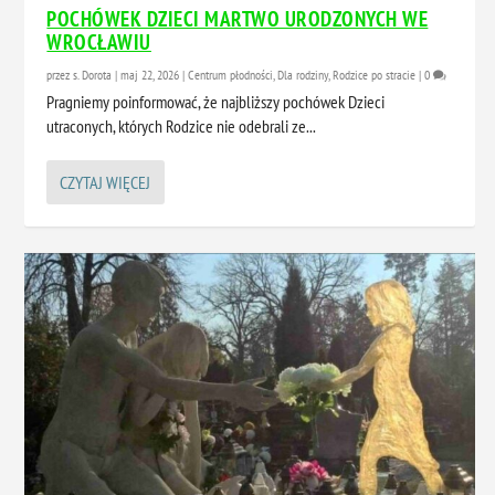
POCHÓWEK DZIECI MARTWO URODZONYCH WE
WROCŁAWIU
przez
s. Dorota
|
maj 22, 2026
|
Centrum płodności
,
Dla rodziny
,
Rodzice po stracie
|
0
Pragniemy poinformować, że najbliższy pochówek Dzieci
utraconych, których Rodzice nie odebrali ze...
CZYTAJ WIĘCEJ