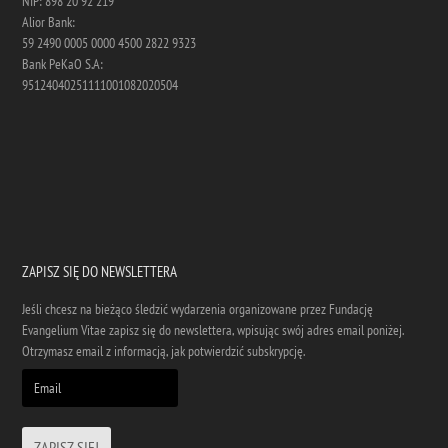
NIP: 898 20 92 219
Alior Bank:
59 2490 0005 0000 4500 2822 9323
Bank PeKaO S.A:
95124040251111001082020504
ZAPISZ SIĘ DO NEWSLETTERA
Jeśli chcesz na bieżąco śledzić wydarzenia organizowane przez Fundację
Evangelium Vitae zapisz się do newslettera, wpisując swój adres email poniżej.
Otrzymasz email z informacją, jak potwierdzić subskrypcję.