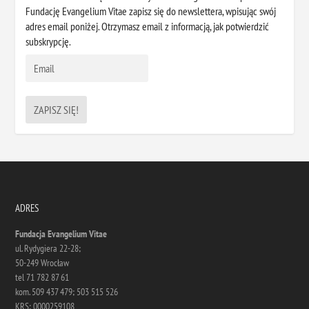
Fundację Evangelium Vitae zapisz się do newslettera, wpisując swój
adres email poniżej. Otrzymasz email z informacją, jak potwierdzić
subskrypcję.
ADRES
Fundacja Evangelium Vitae
ul. Rydygiera 22-28;
50-249 Wrocław
tel 71 782 87 61
kom. 509 437 479; 503 515 526
KRS: 0000259108