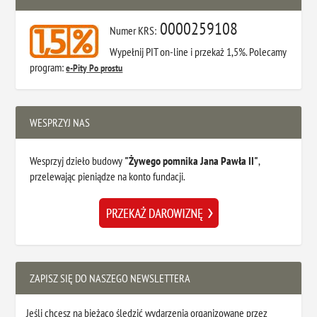
0000259108
Numer KRS:
Wypełnij PIT on-line i przekaż 1,5%. Polecamy
program:
e-Pity Po prostu
WESPRZYJ NAS
Wesprzyj dzieło budowy
"Żywego pomnika Jana Pawła II"
,
przelewając pieniądze na konto fundacji.
ZAPISZ SIĘ DO NASZEGO NEWSLETTERA
Jeśli chcesz na bieżąco śledzić wydarzenia organizowane przez