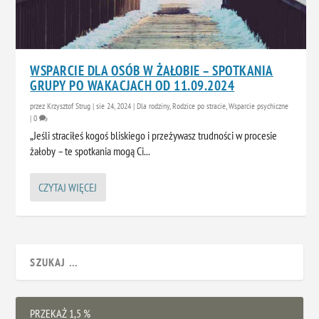
WSPARCIE DLA OSÓB W ŻAŁOBIE – SPOTKANIA
GRUPY PO WAKACJACH OD 11.09.2024
przez
Krzysztof Strug
|
sie 24, 2024
|
Dla rodziny
,
Rodzice po stracie
,
Wsparcie psychiczne
|
0
„Jeśli straciłeś kogoś bliskiego i przeżywasz trudności w procesie
żałoby – te spotkania mogą Ci...
CZYTAJ WIĘCEJ
PRZEKAŻ 1,5 %