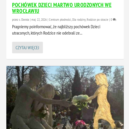
POCHÓWEK DZIECI MARTWO URODZONYCH WE
WROCŁAWIU
przez
s. Dorota
|
maj 22, 2026
|
Centrum płodności
,
Dla rodziny
,
Rodzice po stracie
|
0
Pragniemy poinformować, że najbliższy pochówek Dzieci
utraconych, których Rodzice nie odebrali ze...
CZYTAJ WIĘCEJ