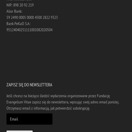
NIP: 898 20 92 219
Alior Bank:
59 2490 0005 0000 4500 2822 9323
Bank PeKaO S.A:
95124040251111001082020504
ZAPISZ SIĘ DO NEWSLETTERA
Jeśli chcesz na bieżąco śledzić wydarzenia organizowane przez Fundację
Evangelium Vitae zapisz się do newslettera, wpisując swój adres email poniżej.
Otrzymasz email z informacją, jak potwierdzić subskrypcję.