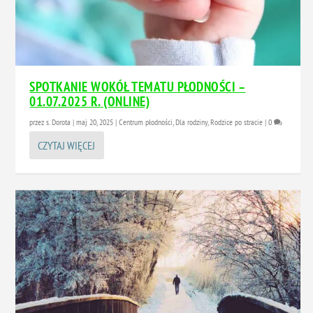
SPOTKANIE WOKÓŁ TEMATU PŁODNOŚCI –
01.07.2025 R. (ONLINE)
przez
s. Dorota
|
maj 20, 2025
|
Centrum płodności
,
Dla rodziny
,
Rodzice po stracie
|
0
CZYTAJ WIĘCEJ