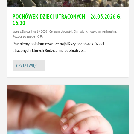
POCHÓWEK DZIECI UTRACONYCH – 26.03.2026 G.
15.20
przez
s. Dorota
|
lut 19, 2026
|
Centrum płodności
,
Dla rodziny
,
Hospicjum perinatalne
,
Rodzice po stracie
|
0
Pragniemy poinformować, że najbliższy pochówek Dzieci
utraconych, których Rodzice nie odebrali ze...
CZYTAJ WIĘCEJ