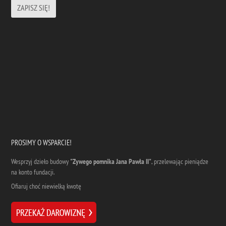
PROSIMY O WSPARCIE!
Wesprzyj dzieło budowy
"Zywego pomnika Jana Pawła II"
, przelewając pieniądze
na konto fundacji.
Ofiaruj choć niewielką kwotę