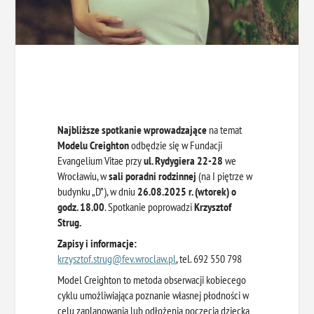
Najbliższe spotkanie wprowadzające
na temat
Modelu Creighton
odbędzie się w Fundacji
Evangelium Vitae przy
ul. Rydygiera 22-28
we
Wrocławiu, w
sali poradni rodzinnej
(na I piętrze w
budynku „D”), w dniu
26.08.2025 r. (wtorek) o
godz. 18.00
. Spotkanie poprowadzi
Krzysztof
Strug.
Zapisy i informacje:
krzysztof.strug@fev.wroclaw.pl
, tel. 692 550 798
Model Creighton to metoda obserwacji kobiecego
cyklu umożliwiająca poznanie własnej płodności w
celu zaplanowania lub odłożenia poczęcia dziecka