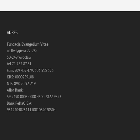
ADRES
Fundacja Evangelium Vitae
ul. Rydygiera 22-28;
50-249 Wrocław
tel 71 782 87 61
kom. 509 437 479; 503 515 526
KRS: 0000259108
NIP: 898 20 92 219
Alior Bank:
59 2490 0005 0000 4500 2822 9323
Bank PeKaO S.A:
95124040251111001082020504