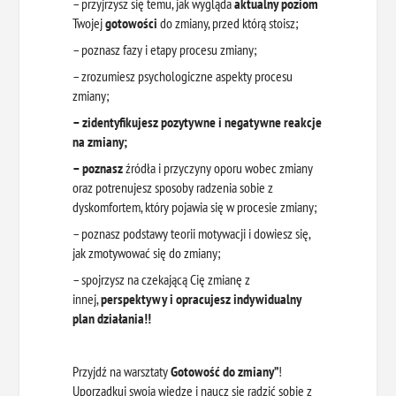
– przyjrzysz się temu, jak wygląda
aktualny poziom
Twojej
gotowości
do zmiany, przed którą stoisz;
– poznasz fazy i etapy procesu zmiany;
– zrozumiesz psychologiczne aspekty procesu
zmiany;
– zidentyfikujesz pozytywne i negatywne reakcje
na zmiany;
– poznasz
źródła i przyczyny oporu wobec zmiany
oraz potrenujesz sposoby radzenia sobie z
dyskomfortem, który pojawia się w procesie zmiany;
– poznasz podstawy teorii motywacji i dowiesz się,
jak zmotywować się do zmiany;
– spojrzysz na czekającą Cię zmianę z
innej,
perspektywy
i opracujesz indywidualny
plan działania!!
Przyjdź na warsztaty
Gotowość do zmiany”
!
Uporządkuj swoją wiedzę i naucz się radzić sobie z