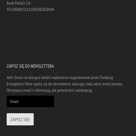
Bank PeKaO S.A:
95124040251111001082020504
ZAPISZ SIĘ DO NEWSLETTERA
Jeśli chcesz na bieżąco śledzić wydarzenia organizowane przez Fundację
Evangelium Vitae zapisz się do newslettera, wpisując swój adres email poniżej.
Otrzymasz email z informacją, jak potwierdzić subskrypcję.