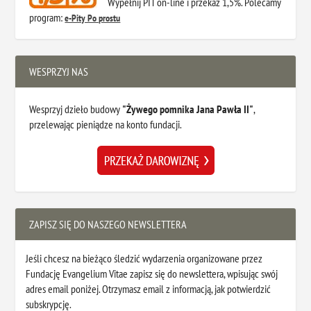
Wypełnij PIT on-line i przekaż 1,5%. Polecamy
program:
e-Pity Po prostu
WESPRZYJ NAS
Wesprzyj dzieło budowy
"Żywego pomnika Jana Pawła II"
,
przelewając pieniądze na konto fundacji.
ZAPISZ SIĘ DO NASZEGO NEWSLETTERA
Jeśli chcesz na bieżąco śledzić wydarzenia organizowane przez
Fundację Evangelium Vitae zapisz się do newslettera, wpisując swój
adres email poniżej. Otrzymasz email z informacją, jak potwierdzić
subskrypcję.