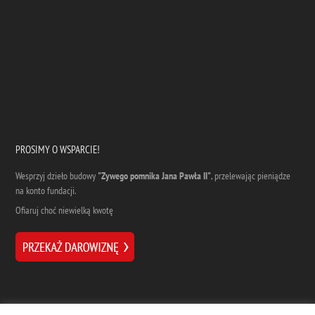
PROSIMY O WSPARCIE!
Wesprzyj dzieło budowy
"Zywego pomnika Jana Pawła II"
, przelewając pieniądze
na konto fundacji.
Ofiaruj choć niewielką kwotę