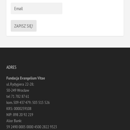
ADRES
Fundacja Evangelium Vitae
ul. Rydygiera 22-28;
50-249 Wrocław
tel 71 782 87 61
kom. 509 437 479; 503 515 526
KRS: 0000259108
NIP: 898 20 92 219
Alior Bank:
59 2490 0005 0000 4500 2822 9323