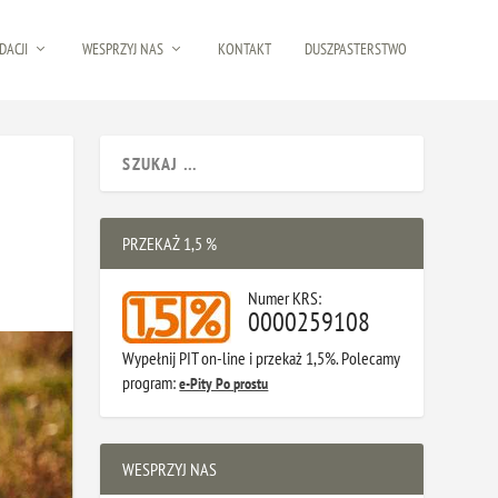
DACJI
WESPRZYJ NAS
KONTAKT
DUSZPASTERSTWO
PRZEKAŻ 1,5 %
Numer KRS:
0000259108
Wypełnij PIT on-line i przekaż 1,5%. Polecamy
program:
e-Pity Po prostu
WESPRZYJ NAS