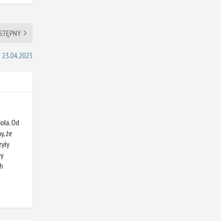
STĘPNY
 23.04.2025
oła. Od
y, że
zyły
by
ch