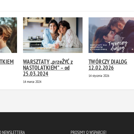
ATKIEM
WARSZTATY „przeŻYĆ z
TWÓRCZY DIALOG
NASTOLATKIEM” – od
12.02.2026
25.03.2024
14 stycznia 2026
14 marca 2024
DO NEWSLETTERA
PROSIMY O WSPARCIE!