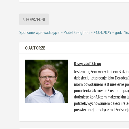
POPRZEDNI
Spotkanie wprowadzające – Model Creighton – 24.04.2025 – godz. 16
O AUTORZE
Krzysztof Strug
Jestem mężem Anny i ojcem 3 dziec
dziesięciu lat pracuję jako Doradc
moim powołaniem jest niesienie po
poronienia jak również osobom pra
dotknięte konfliktem małżeńskim 
potrzeb, wychowaniem dzieci i rela
poświęconej tematyce małżeńskiej