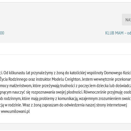
NA
.00
KLUB MAM – od
i. Od kilkunastu lat przynależymy z żoną do katolickiej wspólnoty Domowego Kości
a Życia Rodzinnego oraz instruktor Modelu Creighton. Jestem wewnętrznie przekonan
mocy małżeństwom, które przeżywają trudności z poczęciem dziecka lub doświadc
gnącym nauczyć się rozpoznawania swojej płodności. Równocześnie przyjmuję oso
lub rodzinnym, które mają problemy z komunikacją, wzajemnym zrozumieniem swoi
cją w rodzinie. Wraz z żoną zapraszam do odwiedzenia naszej strony internetowej
: www.umilowani.pl