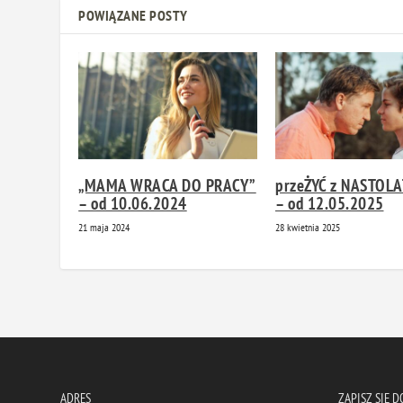
POWIĄZANE POSTY
„MAMA WRACA DO PRACY”
przeŻYĆ z NASTOL
– od 10.06.2024
– od 12.05.2025
21 maja 2024
28 kwietnia 2025
ADRES
ZAPISZ SIĘ 