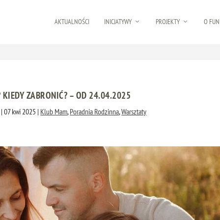
AKTUALNOŚCI
INICJATYWY
PROJEKTY
O FUN
 KIEDY ZABRONIĆ? – OD 24.04.2025
|
07 kwi 2025
|
Klub Mam
,
Poradnia Rodzinna
,
Warsztaty