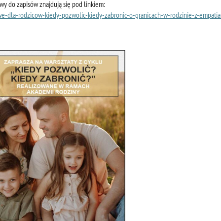
y do zapisów znajdują się pod linkiem:
we-dla-rodzicow-kiedy-pozwolic-kiedy-zabronic-o-granicach-w-rodzinie-z-empatia