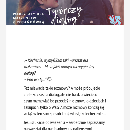
„– Kochanie, wymyśliłam taki warsztat dla
małżeństw… Masz jakiś pomysł na oryginalny
dialog?
– Pod wodą…”
😉
Też miewacie takie rozmowy? A może próbujecie
znaleźć czas na dialog, ale nie bardzo wiecie, o
czym rozmawiać bo przecież nie znowu o dzieciach i
zakupach, tylko o Was? A może rozmowy kończą się
wciąż w ten sam sposób i pojawia się zniechęcenie…
Jeśli szukacie odświeżenia – serdecznie zapraszamy
na warsztat dla par inspirowany najlepszymi