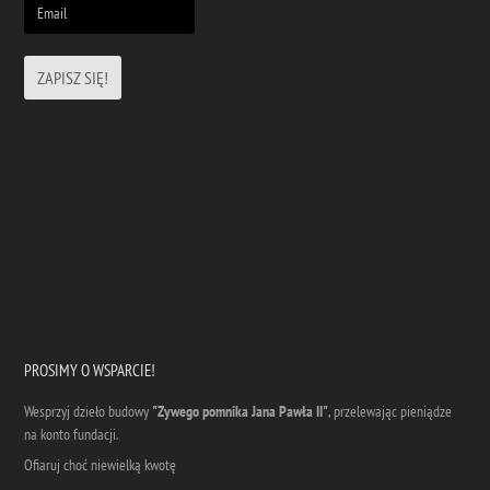
PROSIMY O WSPARCIE!
Wesprzyj dzieło budowy
"Zywego pomnika Jana Pawła II"
, przelewając pieniądze
na konto fundacji.
Ofiaruj choć niewielką kwotę