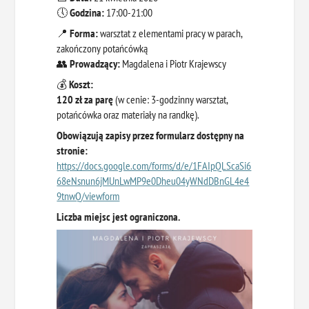
🕔
Godzina:
17:00-21:00
📍
Forma:
warsztat z elementami pracy w parach,
zakończony potańcówką
👥
Prowadzący:
Magdalena i Piotr Krajewscy
💰
Koszt:
120 zł za parę
(w cenie: 3-godzinny warsztat,
potańcówka oraz materiały na randkę).
Obowiązują zapisy przez formularz dostępny na
stronie:
https://docs.google.com/forms/d/e/1FAIpQLScaSi6
68eNsnun6jMUnLwMP9e0Dheu04yWNdDBnGL4e4
9tnwQ/viewform
Liczba miejsc jest ograniczona.