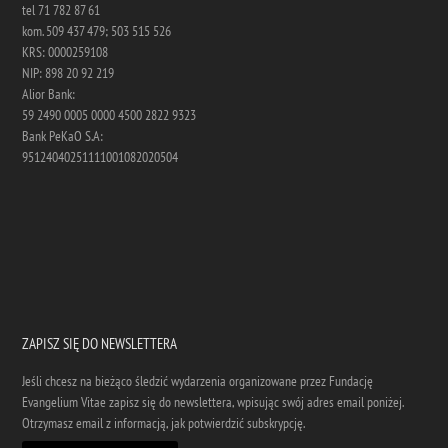
tel 71 782 87 61
kom. 509 437 479; 503 515 526
KRS: 0000259108
NIP: 898 20 92 219
Alior Bank:
59 2490 0005 0000 4500 2822 9323
Bank PeKaO S.A:
95124040251111001082020504
ZAPISZ SIĘ DO NEWSLETTERA
Jeśli chcesz na bieżąco śledzić wydarzenia organizowane przez Fundację
Evangelium Vitae zapisz się do newslettera, wpisując swój adres email poniżej.
Otrzymasz email z informacją, jak potwierdzić subskrypcję.