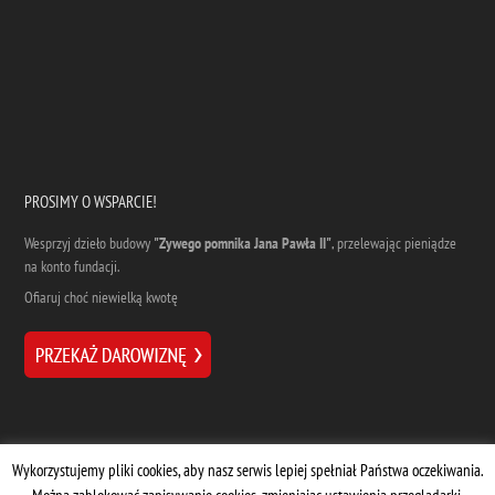
PROSIMY O WSPARCIE!
Wesprzyj dzieło budowy
"Zywego pomnika Jana Pawła II"
, przelewając pieniądze
na konto fundacji.
Ofiaruj choć niewielką kwotę
Wykorzystujemy pliki cookies, aby nasz serwis lepiej spełniał Państwa oczekiwania.