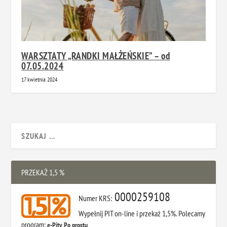
WARSZTATY „RANDKI MAŁŻEŃSKIE” – od
07.05.2024
17 kwietnia 2024
PRZEKAŻ 1,5 %
0000259108
Numer KRS:
Wypełnij PIT on-line i przekaż 1,5%. Polecamy
program:
e-Pity Po prostu