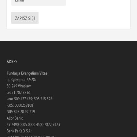
ADRES
Fundacja Evangelium Vitae
ul. Rydygiera 22-28;
50-249 Wrocław
tel 71 782 87 61
kom. 509 437 479; 503 515 526
KRS: 0000259108
NIP: 898 20 92 219
Alior Bank:
59 2490 0005 0000 4500 2822 9323
Bank PeKaO S.A: