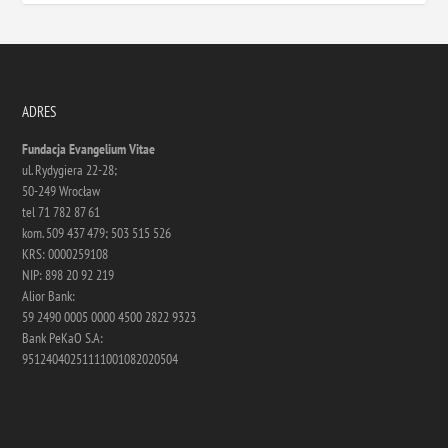
ADRES
Fundacja Evangelium Vitae
ul. Rydygiera 22-28;
50-249 Wrocław
tel 71 782 87 61
kom. 509 437 479; 503 515 526
KRS: 0000259108
NIP: 898 20 92 219
Alior Bank:
59 2490 0005 0000 4500 2822 9323
Bank PeKaO S.A:
95124040251111001082020504