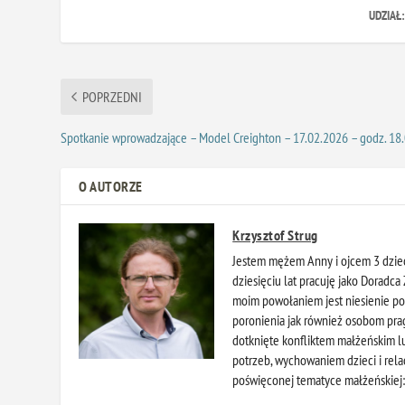
UDZIAŁ
POPRZEDNI
Spotkanie wprowadzające – Model Creighton – 17.02.2026 – godz. 18
O AUTORZE
Krzysztof Strug
Jestem mężem Anny i ojcem 3 dziec
dziesięciu lat pracuję jako Doradc
moim powołaniem jest niesienie po
poronienia jak również osobom pra
dotknięte konfliktem małżeńskim 
potrzeb, wychowaniem dzieci i rela
poświęconej tematyce małżeńskiej