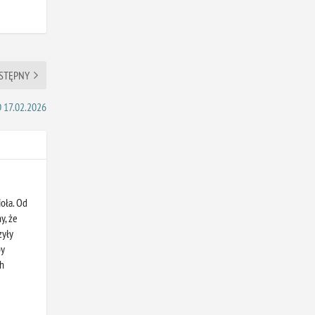
STĘPNY
 17.02.2026
oła. Od
y, że
zyły
by
ch