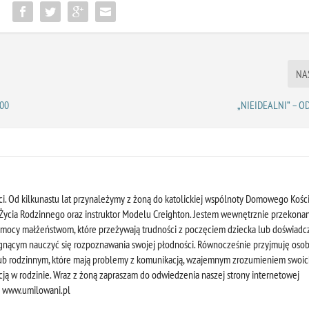
:
NA
.00
„NIEIDEALNI” – OD
i. Od kilkunastu lat przynależymy z żoną do katolickiej wspólnoty Domowego Kości
a Życia Rodzinnego oraz instruktor Modelu Creighton. Jestem wewnętrznie przekonan
mocy małżeństwom, które przeżywają trudności z poczęciem dziecka lub doświadc
gnącym nauczyć się rozpoznawania swojej płodności. Równocześnie przyjmuję oso
lub rodzinnym, które mają problemy z komunikacją, wzajemnym zrozumieniem swoi
cją w rodzinie. Wraz z żoną zapraszam do odwiedzenia naszej strony internetowej
: www.umilowani.pl