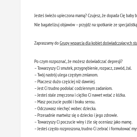
Jesteś świeżo upieczona mamą? Czujesz, że dopada Cię baby 
Nie bagatelizuj objawów – przyjdź na spotkanie ze specjalistką
Zapraszamy do
Grupy wsparcia dla kobiet doświadczających 
Po czym rozpoznać, że możesz doświadczać depresji?
– Towarzyszy Ci smutek, przygnębienie, rozpacz, zawód, żal.
– Twój nastrój ulega częstym zmianom.
– Płaczesz dużo częściej niż dawniej.
– Jest Ci trudno podołać codziennym zadaniom.
– Jesteś stale zmęczona i ciężko Ci nawet wstać z łóżka.
– Masz poczucie pustki i braku sensu.
– Odczuwasz niechęć wobec dziecka.
– Przesadnie martwisz się o dziecko i jego zdrowie.
– Towarzyszy Ci poczucie winy i źle się oceniasz jako mamę.
– Jesteś często rozproszona, trudno Ci zebrać i formułować myś