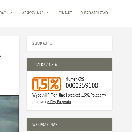
DACJI
WESPRZYJ NAS
KONTAKT
DUSZPASTERSTWO
M
PRZEKAŻ 1,5 %
Numer KRS:
0000259108
Wypełnij PIT on-line i przekaż 1,5%. Polecamy
program:
e-Pity Po prostu
WESPRZYJ NAS