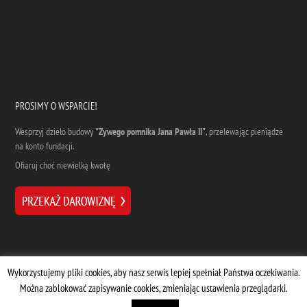
PROSIMY O WSPARCIE!
Wesprzyj dzieło budowy
"Zywego pomnika Jana Pawła II"
, przelewając pieniądze
na konto fundacji.
Ofiaruj choć niewielką kwotę
Wykorzystujemy pliki cookies, aby nasz serwis lepiej spełniał Państwa oczekiwania.
Można zablokować zapisywanie cookies, zmieniając ustawienia przeglądarki.
Designed by
| Supported by
Marta Dziuba
Stermedia