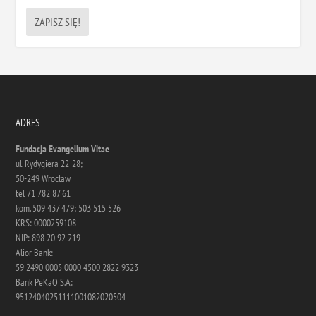
ADRES
Fundacja Evangelium Vitae
ul. Rydygiera 22-28;
50-249 Wrocław
tel 71 782 87 61
kom. 509 437 479; 503 515 526
KRS: 0000259108
NIP: 898 20 92 219
Alior Bank:
59 2490 0005 0000 4500 2822 9323
Bank PeKaO S.A:
95124040251111001082020504