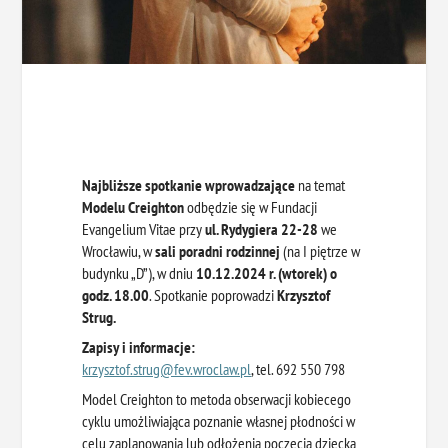
Najbliższe spotkanie wprowadzające
na temat
Modelu Creighton
odbędzie się w Fundacji
Evangelium Vitae przy
ul. Rydygiera 22-28
we
Wrocławiu, w
sali poradni rodzinnej
(na I piętrze w
budynku „D”), w dniu
10.12.2024 r. (wtorek) o
godz. 18.00
. Spotkanie poprowadzi
Krzysztof
Strug.
Zapisy i informacje:
krzysztof.strug@fev.wroclaw.pl
, tel. 692 550 798
Model Creighton to metoda obserwacji kobiecego
cyklu umożliwiająca poznanie własnej płodności w
celu zaplanowania lub odłożenia poczęcia dziecka