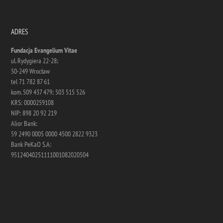
ADRES
Fundacja Evangelium Vitae
ul. Rydygiera 22-28;
50-249 Wrocław
tel 71 782 87 61
kom. 509 437 479; 503 515 526
KRS: 0000259108
NIP: 898 20 92 219
Alior Bank:
59 2490 0005 0000 4500 2822 9323
Bank PeKaO S.A:
95124040251111001082020504