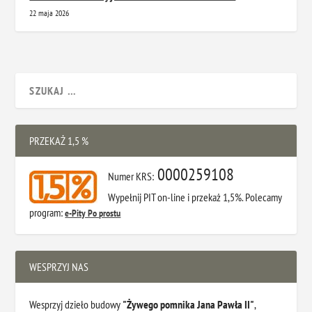
22 maja 2026
PRZEKAŻ 1,5 %
0000259108
Numer KRS:
Wypełnij PIT on-line i przekaż 1,5%. Polecamy
program:
e-Pity Po prostu
WESPRZYJ NAS
Wesprzyj dzieło budowy
"Żywego pomnika Jana Pawła II"
,