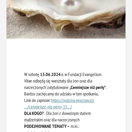
W sobotę
15.06.2024 r.
w Fundacji Evangelium
Vitae odbędą się warsztaty dla żon oraz dla
narzeczonych zatytułowane
„Cenniejsze niż perły”
.
Bardzo zachęcamy do udziału w tym spotkaniu.
Link do zapisów:
https://rodzina.wroclaw.pl/
…/cenniejsze-niz-perly-15…/
DLA KOGO?
: Dla żon z dowolnym stażem
małżeńskim oraz dla narzeczonych
PODEJMOWANE TEMATY –
m.in.: