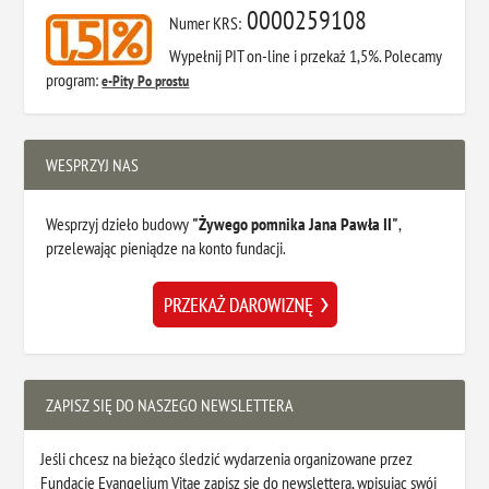
0000259108
Numer KRS:
Wypełnij PIT on-line i przekaż 1,5%. Polecamy
program:
e-Pity Po prostu
WESPRZYJ NAS
Wesprzyj dzieło budowy
"Żywego pomnika Jana Pawła II"
,
przelewając pieniądze na konto fundacji.
ZAPISZ SIĘ DO NASZEGO NEWSLETTERA
Jeśli chcesz na bieżąco śledzić wydarzenia organizowane przez
Fundację Evangelium Vitae zapisz się do newslettera, wpisując swój