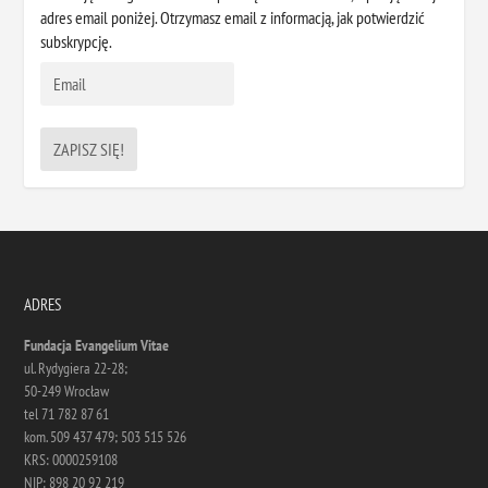
adres email poniżej. Otrzymasz email z informacją, jak potwierdzić
subskrypcję.
ADRES
Fundacja Evangelium Vitae
ul. Rydygiera 22-28;
50-249 Wrocław
tel 71 782 87 61
kom. 509 437 479; 503 515 526
KRS: 0000259108
NIP: 898 20 92 219