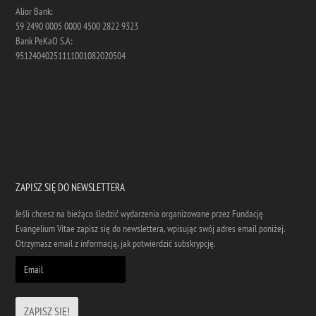
Alior Bank:
59 2490 0005 0000 4500 2822 9323
Bank PeKaO S.A:
95124040251111001082020504
ZAPISZ SIĘ DO NEWSLETTERA
Jeśli chcesz na bieżąco śledzić wydarzenia organizowane przez Fundację
Evangelium Vitae zapisz się do newslettera, wpisując swój adres email poniżej.
Otrzymasz email z informacją, jak potwierdzić subskrypcję.