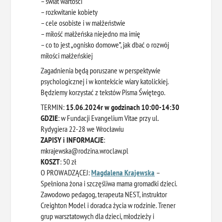
– świat wartości
– rozkwitanie kobiety
– cele osobiste i w małżeństwie
– miłość małżeńska niejedno ma imię
– co to jest „ognisko domowe”, jak dbać o rozwój
miłości małżeńskiej
Zagadnienia będą poruszane w perspektywie
psychologicznej i w kontekście wiary katolickiej.
Będziemy korzystać z tekstów Pisma Świętego.
TERMIN:
15.06.2024r w godzinach 10:00-14:30
GDZIE
: w Fundacji Evangelium Vitae przy ul.
Rydygiera 22-28 we Wrocławiu
ZAPISY i INFORMACJE
:
mkrajewska@rodzina.wroclaw.pl
KOSZT
: 50 zł
O PROWADZĄCEJ:
Magdalena Krajewska
–
Spełniona żona i szczęśliwa mama gromadki dzieci.
Zawodowo pedagog, terapeuta NEST, instruktor
Creighton Model i doradca życia w rodzinie. Trener
grup warsztatowych dla dzieci, młodzieży i