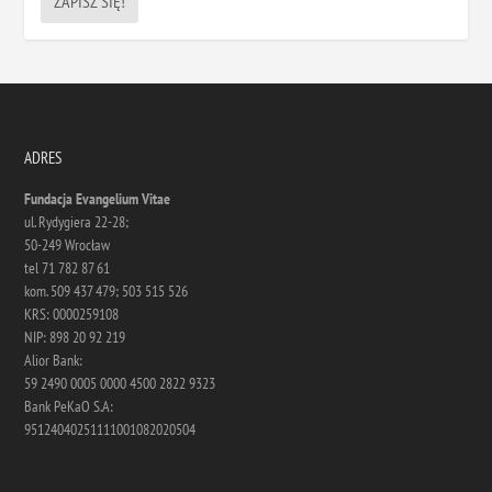
ADRES
Fundacja Evangelium Vitae
ul. Rydygiera 22-28;
50-249 Wrocław
tel 71 782 87 61
kom. 509 437 479; 503 515 526
KRS: 0000259108
NIP: 898 20 92 219
Alior Bank:
59 2490 0005 0000 4500 2822 9323
Bank PeKaO S.A:
95124040251111001082020504