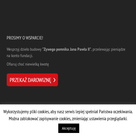
PROSIMY O WSPARCIE!
Wesprzyj dzieło budowy
"Zywego pomnika Jana Pawła II"
, przelewając pieniądze
na konto fundacji.
Ofiaruj choć niewielką kwotę
Wykorzystujemy pliki cookies, aby nasz serwis lepiej spełniał Państwa oczekiwania.
Można zablokować zapisywanie cookies, zmieniając ustawienia przeglądarki.
Designed by
| Supported by
Marta Dziuba
Stermedia
Akceptuję