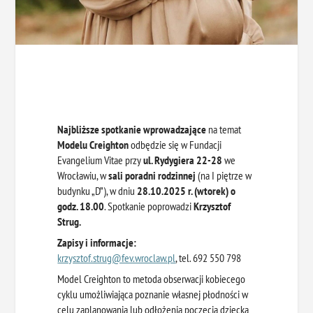
Najbliższe spotkanie wprowadzające
na temat
Modelu Creighton
odbędzie się w Fundacji
Evangelium Vitae przy
ul. Rydygiera 22-28
we
Wrocławiu, w
sali poradni rodzinnej
(na I piętrze w
budynku „D”), w dniu
28.10.2025 r. (wtorek) o
godz. 18.00
. Spotkanie poprowadzi
Krzysztof
Strug.
Zapisy i informacje:
krzysztof.strug@fev.wroclaw.pl
, tel. 692 550 798
Model Creighton to metoda obserwacji kobiecego
cyklu umożliwiająca poznanie własnej płodności w
celu zaplanowania lub odłożenia poczęcia dziecka