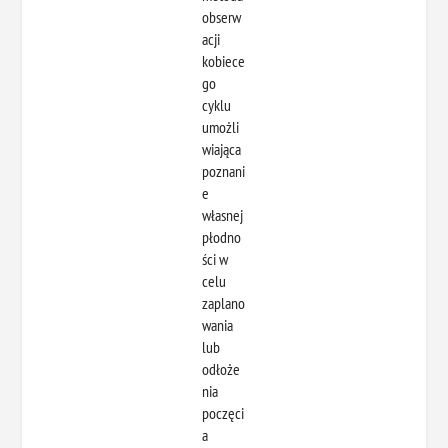
obserw
acji
kobiece
go
cyklu
umożli
wiająca
poznani
e
własnej
płodno
ści w
celu
zaplano
wania
lub
odłoże
nia
poczęci
a