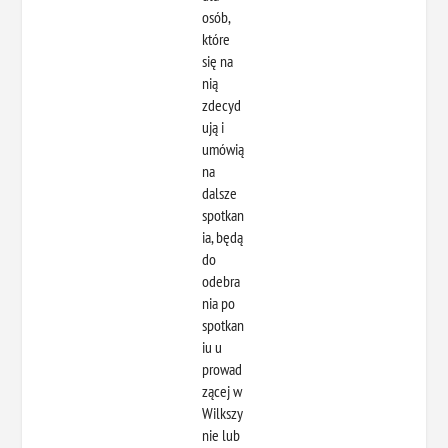
osób,
które
się na
nią
zdecyd
ują i
umówią
na
dalsze
spotkan
ia, będą
do
odebra
nia po
spotkan
iu u
prowad
zącej w
Wilkszy
nie lub