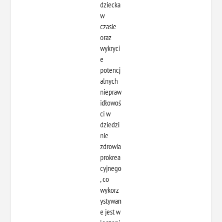
dziecka
w
czasie
oraz
wykryci
e
potencj
alnych
niepraw
idłowoś
ci w
dziedzi
nie
zdrowia
prokrea
cyjnego
, co
wykorz
ystywan
e jest w