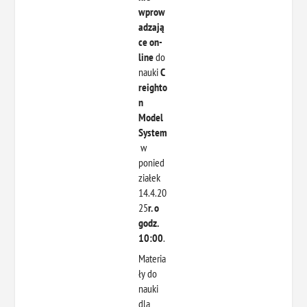
wprow
adzają
ce on-
line
do
nauki
C
reighto
n
Model
System
w
ponied
ziałek
14.4.20
25
r. o
godz.
10:00
.
Materia
ły do
nauki
dla