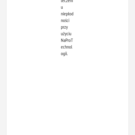
leczeni
u
niepłod
ności
przy
użyciu
NaProT
echnol
ogii.