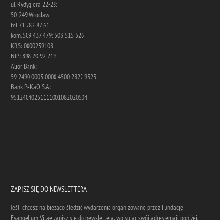
ul. Rydygiera 22-28;
50-249 Wrocław
tel 71 782 87 61
kom. 509 437 479; 503 515 526
KRS: 0000259108
NIP: 898 20 92 219
Alior Bank:
59 2490 0005 0000 4500 2822 9323
Bank PeKaO S.A:
95124040251111001082020504
ZAPISZ SIĘ DO NEWSLETTERA
Jeśli chcesz na bieżąco śledzić wydarzenia organizowane przez Fundację
Evangelium Vitae zapisz się do newslettera, wpisując swój adres email poniżej.