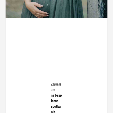
Zaprasz
am
na
bezp
łatne
spotka
nie