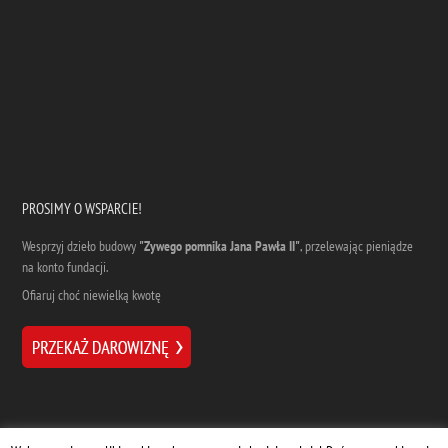
PROSIMY O WSPARCIE!
Wesprzyj dzieło budowy
"Zywego pomnika Jana Pawła II"
, przelewając pieniądze
na konto fundacji.
Ofiaruj choć niewielką kwotę