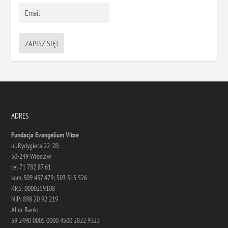
ADRES
Fundacja Evangelium Vitae
ul. Rydygiera 22-28;
50-249 Wrocław
tel 71 782 87 61
kom. 509 437 479; 503 515 526
KRS: 0000259108
NIP: 898 20 92 219
Alior Bank:
59 2490 0005 0000 4500 2822 9323