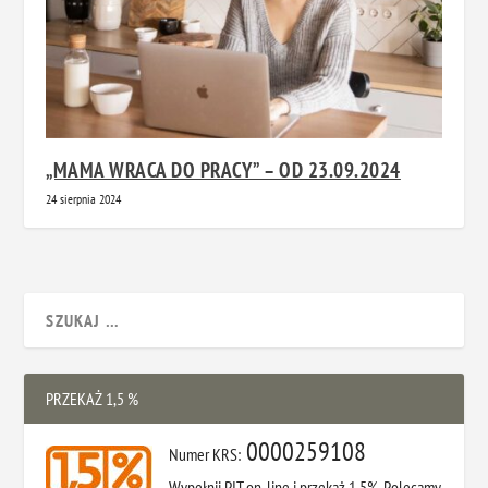
„MAMA WRACA DO PRACY” – OD 23.09.2024
24 sierpnia 2024
PRZEKAŻ 1,5 %
0000259108
Numer KRS:
Wypełnij PIT on-line i przekaż 1,5%. Polecamy