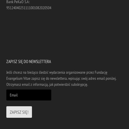
Bank PeKaO S.A:
95124040251111001082020504
ZAPISZ SIĘ DO NEWSLETTERA
Jeśli chcesz na bieżąco śledzić wydarzenia organizowane przez Fundację
Evangelium Vitae zapisz się do newslettera, wpisując swój adres email poniżej.
Otrzymasz email z informacją, jak potwierdzić subskrypcję.