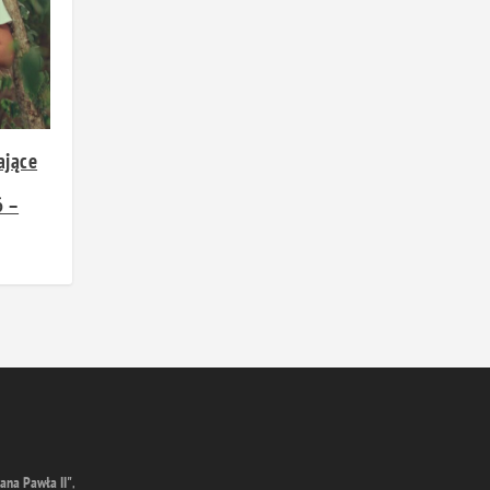
ające
6 –
ana Pawła II"
,