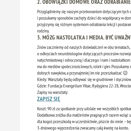
2. OBOWIĄZKI DOMOWE ORAZ ODRABIANIE L
Przyglądniemy się naszym przekonaniom dotyczącym tych ob
i poszukamy sposobów zachęty dzieci do współpracy w dom
przyjrzymy się różnym systemom odrabiania lekcji i postar
rodziny.
3.
MÓZG NASTOLATKA I MEDIA. BYĆ UWAŻ
Znów zaczniemy od naszych doświadczeń w obu tematach, 
o odkryciach neurobiologów dotyczących procesów rozwojo
natychmiastową i odroczoną i dlaczego i nam i nastolatkom 
ma do mediów społecznościowych, rolek i gier. Poszukamy 
dobrych nawyków, a przynajmniej im nie przeszkadzać 😉
Kiedy:
Warsztaty będą odbywać się w grudniowe i styczniow
Gdzie: Fundacja Evangelium Vitae, Rydygiera 22-28, Wrocł
Zapisy na warsztaty:
ZAPISZ SIĘ
Koszt:
90 zł za spotkanie przy udziale we wszystkich spotka
Dodatkowa zniżka dla małżeństw pragnących razem wziąć ud
dla kogoś przeszkodą w uczestnictwie, piszcie do mnie – 
3-dniowego wyprzedzenia zwracamy całą kwotę na konto.