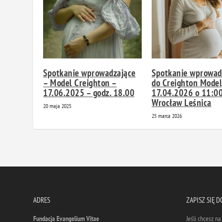
Spotkanie wprowadzające
Spotkanie wprowad
– Model Creighton –
do Creighton Model
17.06.2025 – godz. 18.00
17.04.2026 o 11:00
Wrocław Leśnica
20 maja 2025
25 marca 2026
ADRES
ZAPISZ SIĘ 
Fundacja Evangelium Vitae
Jeśli chcesz n