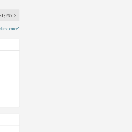
STĘPNY
„Mama córce”