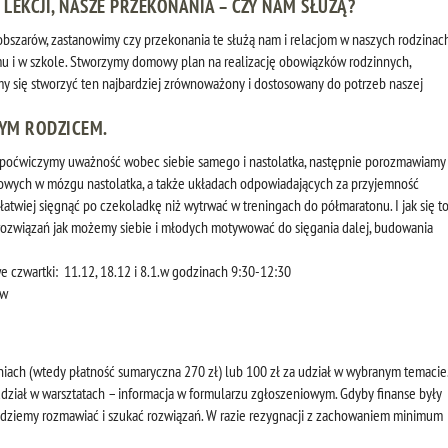
EKCJI, NASZE PRZEKONANIA – CZY NAM SŁUŻĄ?
szarów, zastanowimy czy przekonania te służą nam i relacjom w naszych rodzinac
u i w szkole. Stworzymy domowy plan na realizację obowiązków rodzinnych,
amy się stworzyć ten najbardziej zrównoważony i dostosowany do potrzeb naszej
NYM RODZICEM.
poćwiczymy uważność wobec siebie samego i nastolatka, następnie porozmawiamy
wych w mózgu nastolatka, a także układach odpowiadających za przyjemność
łatwiej sięgnąć po czekoladkę niż wytrwać w treningach do półmaratonu. I jak się t
rozwiązań jak możemy siebie i młodych motywować do sięgania dalej, budowania
e czwartki:
11.12, 18.12 i 8.1.w godzinach 9:30-12:30
aw
niach (wtedy płatność sumaryczna 270 zł) lub 100 zł za udział w wybranym temacie
ział w warsztatach – informacja w formularzu zgłoszeniowym. Gdyby finanse były
będziemy rozmawiać i szukać rozwiązań. W razie rezygnacji z zachowaniem minimum