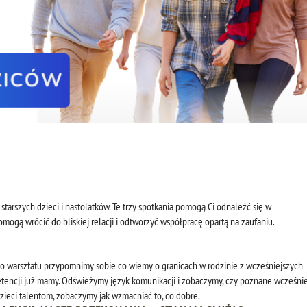
arszych dzieci i nastolatków. Te trzy spotkania pomogą Ci odnaleźć się w
mogą wrócić do bliskiej relacji i odtworzyć współpracę opartą na zaufaniu.
go warsztatu przypomnimy sobie co wiemy o granicach w rodzinie z wcześniejszych
tencji już mamy. Odświeżymy język komunikacji i zobaczymy, czy poznane wcześnie
dzieci talentom, zobaczymy jak wzmacniać to, co dobre.