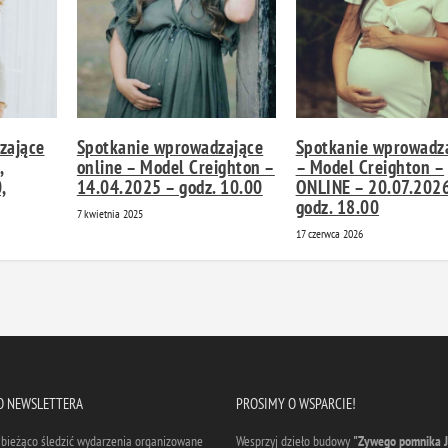
zające
Spotkanie wprowadzające
Spotkanie wprowadz
,
online – Model Creighton –
– Model Creighton –
,
14.04.2025 – godz. 10.00
ONLINE – 20.07.202
godz. 18.00
7 kwietnia 2025
17 czerwca 2026
DO NEWSLETTERA
PROSIMY O WSPARCIE!
a bieżąco śledzić wydarzenia organizowane
Wesprzyj dzieło budowy
"Zywego pomnika J