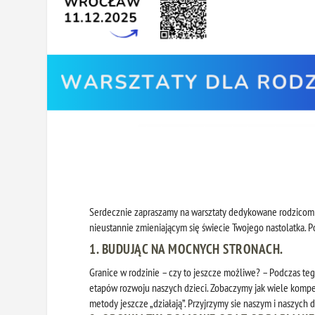
Serdecznie zapraszamy na warsztaty dedykowane rodzicom st
nieustannie zmieniającym się świecie Twojego nastolatka. Po
1. BUDUJĄC NA MOCNYCH STRONACH.
Granice w rodzinie – czy to jeszcze możliwe? – Podczas te
etapów rozwoju naszych dzieci. Zobaczymy jak wiele kompe
metody jeszcze „działają”. Przyjrzymy sie naszym i naszych 